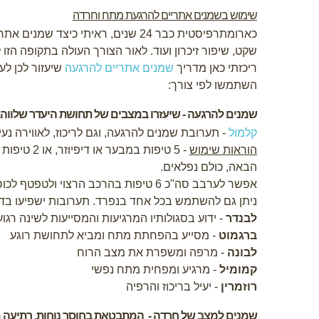
שימוש בשמנים אתריים להרגעת מתח וחרדה
כארומתרפיסטית כבר 24 שנים, ראיתי כ
שקט, שיפור זיכרון ועוד. לאור הצורך העולה בתקופה הז
ריכזתי כאן מדריך
שמנים אתריים להרגעה
שיעזור לכן לע
השתמשו לפי צורך
:
שמנים להרגעה - שיעזרו במצבים של תחושת היעדר שלווה
קלמול
- תערובת שמנים להרגעה, וגם לריכוז, לאווירה 
הוראות שימוש
- 5 טיפות במבער או דיפיוזר, או 2 טיפות על טישיו ולהריח
הבאה, כולם נפלאים.
אפשר לערבב סה"כ 6 טיפות בהרכב הרצוי ולטפטף לכוסית המבער או הדיפיוזר עם מים
ניתן גם להשתמש בכל אחד בנפרד. תערובות ישפיעו בדר
לבנדר
- ידוע בסגולותיו המרגיעות והמסייעות לשינה רגו
ברגמוט
- מסייע בהפחתת מתח ומביא לתחושת רוגע
לבונה
- מרפה ומשפרת את מצב הרוח
קמומיל
- מרגיע ומפחית מתח נפשי
רוזמרין
- יעיל בריכוז והרפיה
שמנים למצב של חרדה
-
המתבטאת בחוסר נוחות, רתיעה מב