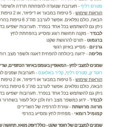
סטרס רליף
- תערובת שנועדה להפחתת חרדה ולשיפור
הוראות שימוש
- 5 טיפות במבער או דיפיוזר, או 2 טיפות על טישיו ולהריח
הבאה, כולם נפלאים. אפשר לערבב סה"כ 6 טיפות בהרכב הרצוי ולטפטף לכוסית המבער או הדיפיוזר עם מים
ניתן גם להשתמש בכל אחד בנפרד. תערובות ישפיעו בדר
לבנדר
- מקנה תחושת רוגע ומסייע בהפחתת לחץ
ברגמוט
- תורם להרגשת שקט
גרניום
- מסייע באיזון רגשי
מליסה
- ידועה ביכולתה להפחית דאגה ולשפר מצב רוח
שמנים למצבי לחץ - המאופיין בעומס באיזור הכתפיים, שריר
רוטד זן
,
סטרס רליף
,
קליר באלאנס
- תערובות שמנים ל
הוראות שימוש
- 5 טיפות במבער או דיפיוזר, או 2 טיפות על טישיו ולהריח
הבאה, כולם נפלאים. אפשר לערבב סה"כ 6 טיפות בהרכב הרצוי ולטפטף לכוסית המבער או הדיפיוזר עם מים
ניתן גם להשתמש בכל אחד בנפרד. תערובות ישפיעו בדר
לבנדר
- ידוע כמשפר מצב רוח ולכן יכול לעזור בשחרור
מרווה מרושתת
- עוזרת להרפיה של השרירים
קמומיל רומאי
- מפחית לחץ ומסייע בהרפי
שמנים למצבים של חוסר שקט - כולל דופק מואץ, תחושה של ג