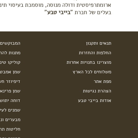
ארומתרפיסטית ודולה מנוסה, מוסמכת בעיסוי תינוק
בעלים של חברת "
בייבי טבע
"
תנאים ותקנון
המבוקשים 
החלפות והחזרות
מתנות להרי
מוצרינו בחנויות אחרות
קוליקו טיפ
משלוחים לכל הארץ
שמן אמבט 
מפת אתר
דיפיוזר חש
הצהרת נגישות
שמן פרינאו
אודות בייבי טבע
דוחה יתוש
שמנים לעיס
מבערים ונר
חליטות תה