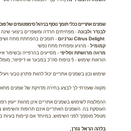
שמנים אתריים ככלי תומך נוסף בניהול סימפטומים של פוסט
לבנדר ולבונה
- מפחיתים חרדה ומשפרים ביצועי שינה
Citrus Delight
וגרניום
- תומכים בהפחתת מתח ושיפו
קמומיל
- מרגיע ומפחית מתח נפשי
מרווה מרושתת וסליפי
- מסייעים בהרפייה ובשיפור אי
הוראות שימוש - 5 טיפות סה"כ במבער או דיפיוזר, מומלץ מ2-3 שמנים ביחד, או 2 טיפות על טישיו ולהריח
שימוש נכון בשמנים אתריים יכול להוות פתרון טבעי ויעי
מקווה שעזרתי לך לבצע בחירה מדויקת של שמנים מתאי
ההמלצות לשימוש בשמנים אתריים אינן מהוות ייעוץ רפו
העוסקת בה. השמנים האתריים אינם תרופות והשימוש ב
מטפל מוסמך לפני השימוש, במיוחד אם קיימות בעיות בר
בלהה הראל גורן
,