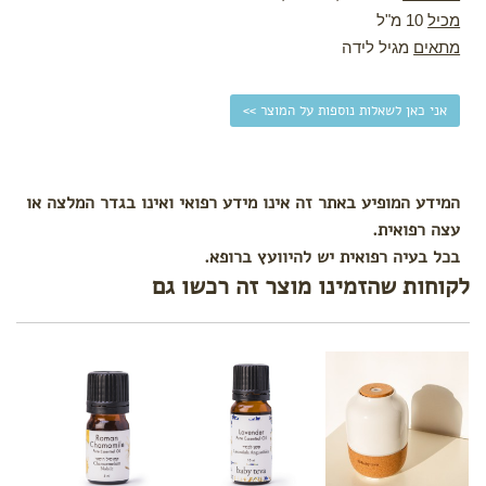
by
מכיל
10 מ"ל
Deer
מתאים
מגיל לידה
צעצועי
Hape
מיננה
אני כאן לשאלות נוספות על המוצר >>
Moulin
Roty
לפי צורך
המידע המופיע באתר זה אינו מידע רפואי ואינו בגדר המלצה או
עצה רפואית.
הצטננות,
שיעול
בכל בעיה רפואית יש להיוועץ ברופא.
וקשיי
לקוחות שהזמינו מוצר זה רכשו גם
נשימה
עקיצות
כינים
בעיות
בעור
(יובש,
פריחות,
כוויות
וזיהומים)