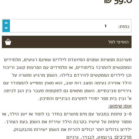
ושמפו
בובות
וצעצועים
כמות:
כלי
אוכל
מומלצי
קיץ
טקסטיל
תערובת תמציות שמנים המיועדת לילדים שאינם רגועים, תלמידים
המתקשים להתרכז בלימודים, או תלמידים עם הפרעות קשב וריכוז
שמיכות
ומצעים
וכן לילדים המתקשים להירדם בלילה. השמן מרגיע ומשרה על
מגבות
הילד אווירה נעימה ומצב רוח טוב, הוא מאזן ומסייע להתמודד עם
וחלוקי
גירויים סביבתיים. השמן מתאים גם לתקופות מעבר בין הגן לכיתה
רחצה
א' ובין בית ספר יסודי לחטיבת הביניים והתיכון.
כובעים
:
אופן שימוש
לפי מותג
3-6 טיפות במבער עם מים פושרים בחדר בו לומד או ישן הילד, או
מספר טיפות על טישיו בקרבת הילד שיריח את השמן בעת הצורך.
Baby
Teva
ילדים גדולים יותר יכולים להריח את השמן ישירות מהבקבוק.
Done
ברגמוט, לבנדר, גרניום
מרכיבים
: