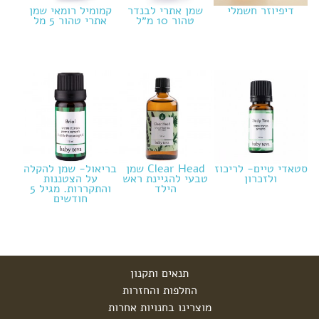
דיפיוזר חשמלי
שמן אתרי לבנדר
קמומיל רומאי שמן
הרגעה,
טהור 10 מ״ל
אתרי טהור 5 מל
ריכוז
ושינה
חיזוק
המערכת
החיסונית
טיפול
וטיפוח
פעוטות
חובה
בבית
סטאדי טיים- לריכוז
Clear Head שמן
בריאול- שמן להקלה
ולזכרון
טבעי להגיינת ראש
על הצטננות
גנים
הילד
והתקררות. מגיל 5
ומסגרות
חודשים
תיקי גן
תנאים ותקנון
החלפות והחזרות
מוצרינו בחנויות אחרות