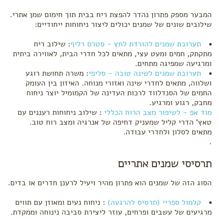
המבער מספק פתרון נהדר להפצת ריח בבית תוך חימום שמן אתרי.
שילובים שונים של שמנים יכולים ליצור ניחוחות ייחודיים:
תערובת שמנים להורדת לחץ - סטרס רליף
: שילוב ריח
מתקתק, חמים ומעט עצי, מתאים לכל חדרי הבית, לאווירה ביתית
ומרגיעה שמפיגה מתחים.
תערובת שמנים לשינה טובה - סליפי
: משרה תחושת רוגע
ושלווה, מתאים לחדרי שינה ואזורי מנוחה. האיזון בין העומק
החמים של הסנדלווד לרכות העדינה של הקמומיל יוצר ניחוח
מחבק, רגוע ומרגיע.
מוד אפ - לשיפור מצב הרוח הכללי
: שילוב ניחוחות רעננים עם
טאץ' הדרי קליל שמעניק דחיפה של אנרגיה ומצב רוח טוב.
מתאים לסלון ולחדרי עבודה.
.
תרסיסי שמנים אתריים
הסוג הזה של שמנים הוא פתרון מהיר ויעיל לרענן חדרים או בדים.
קלמול ספריי (תרסיס להרגעה)
: ניחוח נעים ומאוזן עם תווים
מרגיעים של עשבים ופרחים, עוזר ליצירת סביבה נינוחה וממקדת.