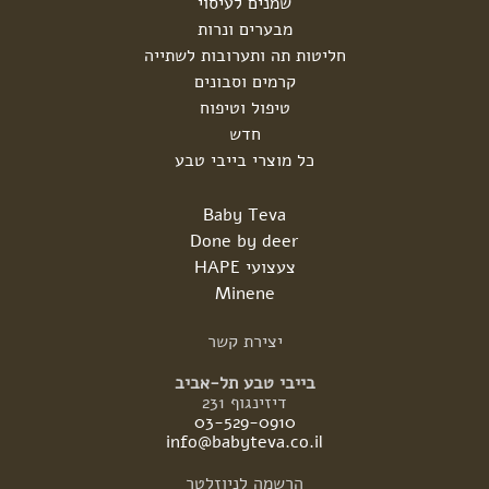
שמנים לעיסוי
מבערים ונרות
חליטות תה ותערובות לשתייה
קרמים וסבונים
טיפול וטיפוח
חדש
כל מוצרי בייבי טבע
Baby Teva
Done by deer
צעצועי HAPE
Minene
יצירת
קשר
בייבי טבע תל-אביב
דיזינגוף 231
03-529-0910
info@babyteva.co.il
הרשמה
לניוזלטר