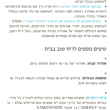
לשימוש בבכל הבית.
pillow spray לפני השינה
: ריח עדין ורך עם נגיעות פירחוניות
ליצירת אווירה רגועה לפני השינה. לשימוש על כלי מיטה ובחלל
האוויר בחדר השינה.
an ounce of prevention תרסיס לטיהור האוויר
: מומלץ
לשימוש במטבח, חדרי אורחים או חדרי שירותים, הודות להיותו
מחטא ויכולתו לשמור על אווירה נקייה ומרעננת. בעל ריח רענן,
נקי ומעט חריף עם תווים צמחיים מחטאים.
טיפים נוספים לריח טוב בבית
אוורור קבוע
: אוורור של 10-15 דקות לפחות ביום.
תוספות טבעיות
: פרחים טריים או צמחי תבלין דוגמת לבנדר או
נענע בקערות מים.
נרות ריחניים
: שמנים אתריים בתוך נרות יכולים לשדרג כל חדר.
בנרות הטבעיים של בייבי טבע יש שמנים והם מריחים נפלא - נר
טבעי SINERGY | נר טבעי ATMOSPHERE