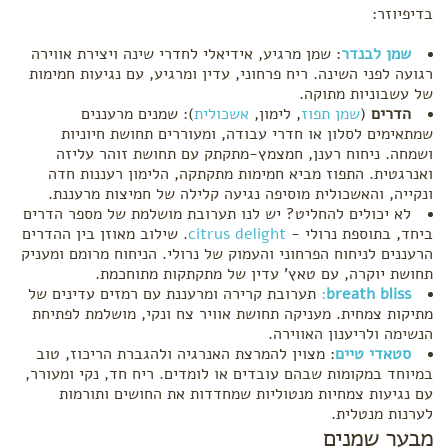
בדיפיוזר:
שמן לבנדר
: שמן מרגיע, אידיאלי לחדרי שינה ויצירת אווירה
רגועה לפני השינה. ריח פרחוני, עדין ומרגיע, עם נגיעות חמימות
של עשבוניות מתוקה.
הדרים
(
שמן תפוז
, לימון,
אשכולית
): שמנים מרעננים
שמתאימים לסלון או חדרי עבודה, ומעוררים תחושת חיוניות
ושמחה. ניחוח רענן, חמצמץ-מתקתק עם תחושת זוהר עליזה
ואנרגטית. התפוז מביא חמימות מתקתקה, הלימון רעננות חדה
ונקייה, והאשכולית מוסיפה נגיעה קלילה של חמיצות מרעננת.
לא יכולים להחליט? יש לנו תערובת מושלמת של מספר הדרים
ביחד, בתוספת נרולי -
citrus delight
. שילוב מאוזן בין ההדרים
הרעננים לניחוח הפרחוני והעמוק של נרולי. הניחוח מרומם ומעניק
תחושת יוקרה, עם טאץ' עדין של מתקתקות מתוחכמת.
breath bliss
:
תערובת קרירה ומרעננת עם רמזים עדינים של
מתיקות צמחית. מעניקה תחושת אוויר צח ונקי, מושלמת לפתיחת
הנשימה ולריענון האווירה.
סטאדי טיים
: מצוין להמרצת האנרגיה ולהגברת הריכוז, טוב
במיוחד במקומות שבהם עובדים או לומדים. ריח חד, נקי ומעורר,
עם נגיעות צמחיות מנטוליות שמחדדות את החושים ותורמות
לערנות מנטלית.
מבער שמנים