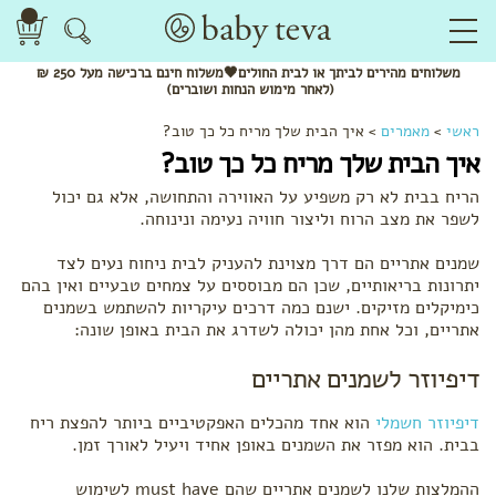
משלוחים
מהירים
לביתך או לבית החולים🖤משלוח
חינם
ברכישה מעל 250 ₪
(לאחר מימוש הנחות ושוברים)
ראשי
>
מאמרים
>
איך הבית שלך מריח כל כך טוב?
איך הבית שלך מריח כל כך טוב?
הריח בבית לא רק משפיע על האווירה והתחושה, אלא גם יכול
לשפר את מצב הרוח וליצור חוויה נעימה ונינוחה.
שמנים אתריים הם דרך מצוינת להעניק לבית ניחוח נעים לצד
יתרונות בריאותיים, שכן הם מבוססים על צמחים טבעיים ואין בהם
כימיקלים מזיקים. ישנם כמה דרכים עיקריות להשתמש בשמנים
אתריים, וכל אחת מהן יכולה לשדרג את הבית באופן שונה:
דיפיוזר לשמנים אתריים
דיפיוזר חשמלי
הוא אחד מהכלים האפקטיביים ביותר להפצת ריח
בבית. הוא מפזר את השמנים באופן אחיד ויעיל לאורך זמן.
ההמלצות שלנו לשמנים אתריים שהם must have לשימוש