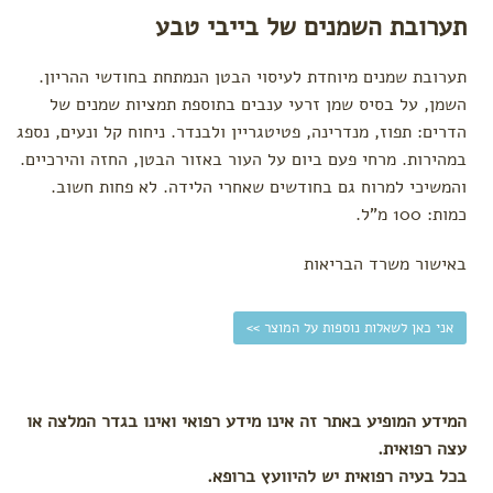
תערובת השמנים של בייבי טבע
תערובת שמנים מיוחדת לעיסוי הבטן הנמתחת בחודשי ההריון.
השמן, על בסיס שמן זרעי ענבים בתוספת תמציות שמנים של
הדרים: תפוז, מנדרינה, פטיטגריין ולבנדר. ניחוח קל ונעים, נספג
במהירות. מרחי פעם ביום על העור באזור הבטן, החזה והירכיים.
והמשיכי למרוח גם בחודשים שאחרי הלידה. לא פחות חשוב.
כמות: 100 מ"ל.
באישור משרד הבריאות
אני כאן לשאלות נוספות על המוצר >>
המידע המופיע באתר זה אינו מידע רפואי ואינו בגדר המלצה או
עצה רפואית.
בכל בעיה רפואית יש להיוועץ ברופא.