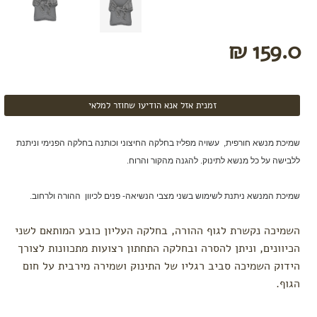
הנקה
מתנות
לידה
159.0 ₪
לפי צורך
הרגעה
והקלת
הלידה
זמנית אזל אנא הודיעו שחוזר למלאי
אווירה
בחדר
שמיכת מנשא חורפית, עשויה מפליז בחלקה החיצוני וכותנה בחלקה הפנימי וניתנת
לידה
ללבישה על כל מנשא לתינוק. להגנה מהקור והרוח.
קידום
לידה
וחיזוק
שמיכת המנשא ניתנת לשימוש בשני מצבי הנשיאה- פנים לכיוון ההורה ולרחוב.
צירים
תפרים
השמיכה נקשרת לגוף ההורה, בחלקה העליון כובע המותאם לשני
והתאוששות
הכיוונים, וניתן להסרה ובחלקה התחתון רצועות מתכוונות לצורך
מלידה
הידוק השמיכה סביב רגליו של התינוק ושמירה מירבית על חום
הגוף.