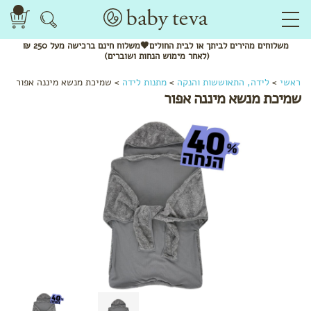
משלוחים
מהירים
לביתך או לבית החולים🖤משלוח
חינם
ברכישה מעל 250 ₪
(לאחר מימוש הנחות ושוברים)
ראשי
>
לידה, התאוששות והנקה
>
מתנות לידה
>
שמיכת מנשא מיננה אפור
שמיכת מנשא מיננה אפור
לפי
קטגוריה
ערכות
לידה
המלצות
לתיק
הלידה
שמנים
ותרסיסים
תחבושות
ותחתונים