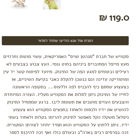
119.0 ₪
זמנית אזל אנא הודיעו שחוזר למלאי
סקוויש של חברת "מנהטן טויס" האמריקאית, עשוי מוטות וחרוזים
מעץ מייפל המחוברים ביניהם בחוט גומי. העץ צבוע בצבעים לא
רעילים ובטוחים למגע הפה של התינוק. מיועד לפיתוח קשר יד עין
ומוטוריקה עדינה וגם כנשכן להקלת כאבי בקיעת השיניים, או
כצעצוע שסתם כיף להכניס לפה וללעוס.... בתקופה הראשונה
לחייו של התינוק ניתן לתלות את הסקוויש מעליו. הצורה המיוחדת
והצבעים העזים מושכים את תשומת ליבו. ברגע שמתחיל התינוק
להושיט את ידיו ולנסות ולאחוז בחפצים הסקוויש הוא צעצוע
ניפלא! משקלו הקל מאפשר לתינוק להרימו בקלות ולאחוז בשתי
ידיו. ניתן ללחוץ על הסקוויש והוא תמיד יחזור לצורתו המקורית.
זכה בפרסים רבים בארה"ב ובעולם כולו ואף זכה להיכנס לספר