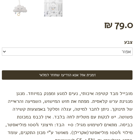
הנקה
מתנות
לידה
79.0 ₪
לפי צורך
הרגעה
והקלת
צבע
הלידה
אווירה
בחדר
לידה
קידום
זמנית אזל אנא הודיעו שחוזר למלאי
לידה
וחיזוק
צירים
מובייל מבד קטיפה איכותי, נעים למגע ומפנק במיוחד. מנגן
תפרים
מנגינת ערש קלאסית. מפתח את חוש המישוש, השמיעה והראייה
והתאוששות
של תינוקך. ניתן לחבר למיטה, עגלה וסלקל באמצעות קשירה
מלידה
פשוטה. יש לנקות עם מטלית לחה בלבד. אין לכבס במכונת
כביסה. מתאים לשימוש מגיל: 0+ הבד: חיצוני 100% פוליאסטר,
מילוי 100% פוליאסטר(אקרילן). מאושר ע"י מכון התקנים, עומד