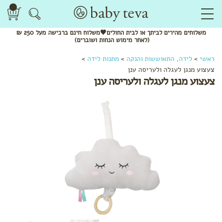
משלוחים
מהירים
לביתך או לבית החולים🖤משלוח
חינם
ברכישה מעל 250 ₪
(לאחר מימוש הנחות ושוברים)
ראשי
>
לידה, התאוששות והנקה
>
מתנות לידה
>
צעצוע מנגן לעגלה ולעריסה ענן
צעצוע מנגן לעגלה ולעריסה ענן
לפי
קטגוריה
ערכות
לידה
המלצות
לתיק
הלידה
שמנים
ותרסיסים
תחבושות
ותחתונים