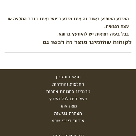
קידום
והזרמת
לידה
המידע המופיע באתר זה אינו מידע רפואי ואינו בגדר המלצה או
עצה רפואית.
הרגעה
ואווירה
בכל בעיה רפואית יש להיוועץ ברופא.
בחדר
לקוחות שהזמינו מוצר זה רכשו גם
לידה
עיסוי
במהלך
צירים
תנאים ותקנון
החלפות והחזרות
מוצרינו בחנויות אחרות
משלוחים לכל הארץ
מפת אתר
הצהרת נגישות
אודות בייבי טבע
המבוקשים ביותר