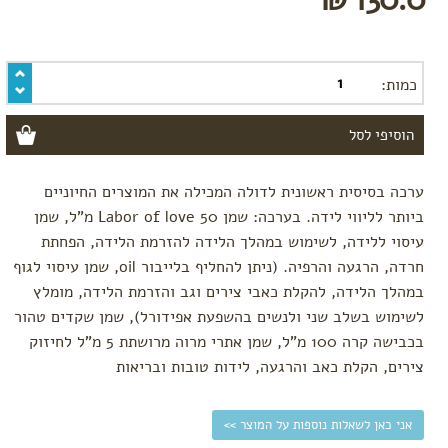
מוכנות
ללידה
שמנים
אתריים
כמות:
ושמני
בסיס
שמני
עיסוי
ותרסיסים
ערכה בסיסית ראשונית לדולה המכילה את המוצרים החיוניים
מבערים
ודיפיוזרים
ביותר לליווי לידה. בערכה: שמן Labor of love 50 מ"ל, שמן
עיסוי ללידה, לשימוש במהלך הלידה להזרמת הלידה, הפחתת
לפי שלב
בלידה
חרדה, הרגעה והרפיה. (ניתן להחליף בלייבור oil, שמן עיסוי לגוף
במהלך הלידה, להקלת כאבי צירים וגב והזרמת הלידה, מומלץ
השלב
הלטנטי
לשימוש בשלב שני ולנשים בהשפעת אפידורל), שמן שקדים טהור
בכבישה קרה 100 מ"ל, שמן אתרי מרוה מרושתת 5 מ"ל לחיזוק
לידה
פעילה
צירים, הקלת כאב והרגעה, לידות טובות ובריאות
רגע
אחרי
אני כאן לשאלות נוספות על המוצר >>
לפי צורך