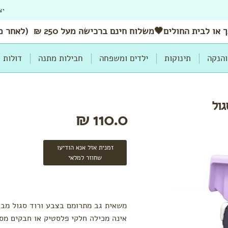
יצ
 או לבית החולים🖤משלוח
חינם
ברכישה מעל 250 ₪ (לאחר מימוש הנחות ושוברים)
והנקה
תינוקות
ילדים ומשפחה
חבילות מתנה
דולות
גול
110.0 ₪
זמנית אזל אנא הודיעו
שחוזר למלאי
אינה מכילה חלקי פלסטיק או חבקים מסו