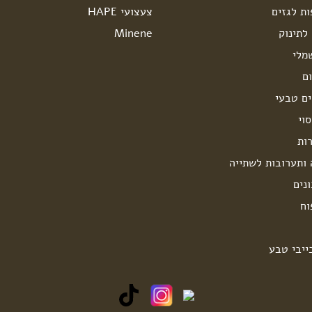
ות לגזים
צעצועי HAPE
לתינוק
Minene
מלי
ם
ים טבעי
וי
ות
 ותערובות לשתייה
נים
וח
ייבי טבע