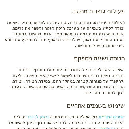
פעילות גופנית מתונה
פעילות גופנית מתונה דוגמת יוגה, הליכות קלות או תרגילי נשימה
יכולה לסייע בשמירה על מערכת חיסון חזקה ולשפר את זרימת
הדם. הפעילות גם תורמת להעלאת מצב הרוח, שחשוב במיוחד
בעונת החורף. עם זאת, יש להימנע ממאמץ יתר ולהתייעץ עם רופא
לפני התחלת פעילות חדשה.
מנוחה ושינה מספקת
השינה היא כלי מרכזי להתמודדות עם מחלות חורף, במיוחד
בהריון. נשים בהריון צריכות לשאוף ל-7-9 שעות שינה בלילה
ולהקפיד על מנוחות קצרות במהלך היום, במידת הצורך. יצירת
סביבת שינה נוחה ושקטה יכולה לשפר את איכות השינה ולעזור
לגוף להחלים מהר יותר.
שימוש בשמנים אתריים
שמנים אתריים
כמו אקליפטוס, רווינטסרה
ושמן לבנדר
יכולים
לעזור לפתוח את דרכי הנשימה ולהרגיע את הגוף. ניתן להשתמש
בהם
בדיפיוזר
, מבער או הרחה, או לטפטף 2 טיפות על כרית