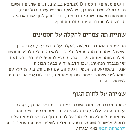
ודגנים מלאים) וויטמין D (שנמצא בביצים, דגים שמנים וחשיפה
מבוקרת לשמש). כמו כן, יש לשלב תפריט עשיר בחלבונים,
פחמימות מלאות ושומנים בריאים, כדי לספק לגוף את האנרגיה
הדרושה להתמודדות עם מחלות החורף.
שתיית תה צמחים להקלה על תסמינים
תה צמחים הוא דרך נפלאה להקלה על גודש באף, כאבי גרון
ושיעול. צמחים כמו קמומיל, ג'ינג'ר ולואיזה יכולים לספק תחושת
הקלה ולחמם את הגוף. בנוסף, מומלץ להוסיף לתה כף דבש (אם
אין מגבלה רפואית), שכן הדבש ידוע כבעל תכונות
אנטי-בקטריאליות ואנטי-דלקתיות. עם זאת, חשוב להתייעץ עם
רופא לפני שימוש בצמחי מרפא מסוימים, כדי לוודא שהם בטוחים
לשימוש בהריון.
שמירה על לחות הגוף
שתייה מרובה של מים חשובה במיוחד בחודשי החורף, כאשר
האוויר היבש עלול לגרום להתייבשות. מים, מרקים חמים ותה
צמחים יכולים לעזור לשמור על לחות הגוף ולסייע בניקוי רעלים.
בנוסף, אפשר להשתמש במכשיר אדים לשיפור איכות האוויר בבית
ולהפחתת יובש
באף ובגרון.