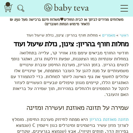
משלוחים
מהירים
לביתך או לבית החולים🖤משלוח
חינם
ברכישה מעל 250 ₪
(לאחר מימוש הנחות ושוברים)
ראשי
>
מאמרים
>
מחלות חורף בהריון: צינון, נזלת שיעול ועוד
מחלות חורף בהריון: צינון, נזלת שיעול ועוד
חודשי החורף מביאים עימם מזג אוויר קר, עלייה בתחלואה
במחלות עונתיות כמו הצטננות, שפעת ודלקות גרון, ואתגר נוסף
לנשים בהריון. בזמן ההריון, מערכת החיסון עוברת שינויים
משמעותיים על מנת להגן על העובר המתפתח, אך שינויים אלו
עלולים לחשוף את גוף האישה ליותר למחלות. כדי להתמודד עם
האתגרים הללו, קיימים מגוון טיפולים טבעיים העשויים לעזור
להקל על התסמינים ולהחלים במהירות, תוך שמירה על בריאות
האם והעובר.
שמירה על תזונה מאוזנת ועשירה ומזינה
תזונה מאוזנת בהריון
היא מפתח לחיזוק מערכת החיסון. מומלץ
לצרוך מזון עשיר בויטמינים ומינרלים כגון ויטמין C (שנמצא
בפירות הדר, תותים וקיווי), אבץ (שנמצא בגרעינים, שקדים