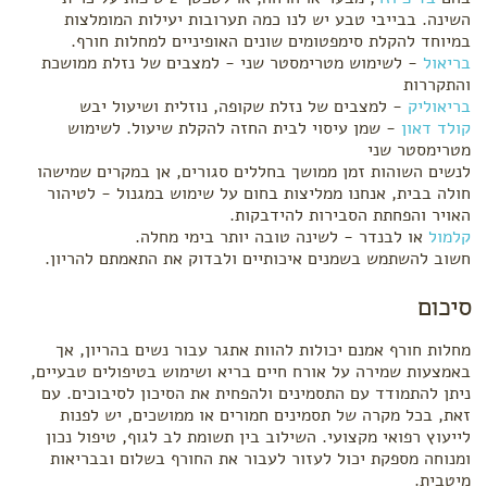
השינה. בבייבי טבע יש לנו כמה תערובות יעילות המומלצות
במיוחד להקלת סימפטומים שונים האופיניים למחלות חורף.
בריאול
- לשימוש מטרימסטר שני - למצבים של נזלת ממושכת
והתקררות
בריאוליק
- למצבים של נזלת שקופה, נוזלית ושיעול יבש
קולד דאון
- שמן עיסוי לבית החזה להקלת שיעול. לשימוש
מטרימסטר שני
לנשים השוהות זמן ממושך בחללים סגורים, אן במקרים שמישהו
חולה בבית, אנחנו ממליצות בחום על שימוש במגנול - לטיהור
האויר והפחתת הסבירות להידבקות.
קלמול
או לבנדר - לשינה טובה יותר בימי מחלה.
חשוב להשתמש בשמנים איכותיים ולבדוק את התאמתם להריון.
סיכום
מחלות חורף אמנם יכולות להוות אתגר עבור נשים בהריון, אך
באמצעות שמירה על אורח חיים בריא ושימוש בטיפולים טבעיים,
ניתן להתמודד עם התסמינים ולהפחית את הסיכון לסיבוכים. עם
זאת, בכל מקרה של תסמינים חמורים או ממושכים, יש לפנות
לייעוץ רפואי מקצועי. השילוב בין תשומת לב לגוף, טיפול נכון
ומנוחה מספקת יכול לעזור לעבור את החורף בשלום ובבריאות
מיטבית.