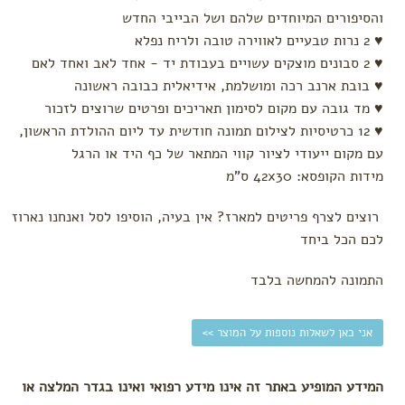
מארזי
והסיפורים המיוחדים שלהם ושל הבייבי החדש
בייבי טבע
♥ 2 נרות טבעיים לאווירה טובה ולריח נפלא
Mix&Match
♥ 2 סבונים מוצקים עשויים בעבודת יד - אחד לאב ואחד לאם
מתנות
♥ בובת ארנב רכה ומושלמת, אידיאלית כבובה ראשונה
לעצמך
♥ מד גובה עם מקום לסימון תאריכים ופרטים שרוצים לזכור
ערכות
♥ 12 כרטיסיות לצילום תמונה חודשית עד ליום ההולדת הראשון,
עם מקום ייעודי לציור קווי המתאר של כף היד או הרגל
מידות הקופסא: 42x30 ס"מ
רוצים לצרף פריטים למארז? אין בעיה, הוסיפו לסל ואנחנו נארוז
לכם הכל ביחד
התמונה להמחשה בלבד
אני כאן לשאלות נוספות על המוצר >>
המידע המופיע באתר זה אינו מידע רפואי ואינו בגדר המלצה או