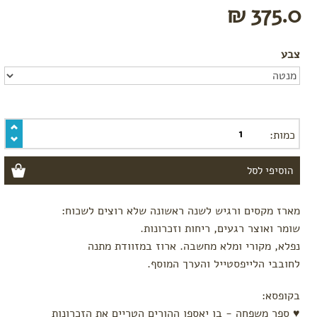
לגיל שנה
375.0 ₪
מתנות
לאחים
גדולים
צבע
מתנות
להריון
מתנות לחג
gift card
כמות:
לפי מקבל
המתנה
מתנות לאם
היולדת
מארז מקסים ורגיש לשנה ראשונה שלא רוצים לשכוח:
מתנות
שומר ואוצר רגעים, ריחות וזכרונות.
לסבתא
וסבא
נפלא, מקורי ומלא מחשבה. ארוז במזוודת מתנה
מתנות
לחובבי הלייפסטייל והערך המוסף.
לתאומים
הכי
בקופסא:
נמכרים
♥ ספר משפחה - בו יאספו ההורים הטריים את הזכרונות