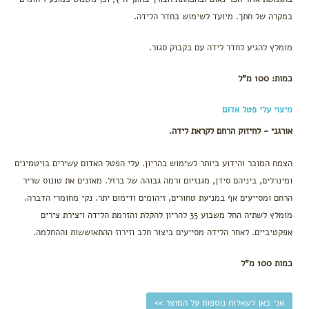
מתיחה
במקרה של חתך. מיועד לשימוש בחדר הלידה.
ורידים
בולטים
מומלץ להגיע לחדר לידה עם בקבוק סגור.
ורגליים
נפוחות
כמות: 100 מ"ל
קידום
לידה
מיצוי עלי פטל אדום
עיסוי
פרינאום
אורגני - לחיזוק הרחם לקראת לידה.
הצמח המוכר והידוע ביותר לשימוש בהריון. עלי הפטל האדום עשירים בויטמינים
ומינרלים, ביניהם סידן, מגנזיום ורמה גבוהה של ברזל. מאזנים את טונוס שריר
הרחם ומסייעים אף במניעת טחורים, זיהומים ודימום יתר. נקי מחומרי הדברה.
מומלץ לשתיה החל משבוע 35 להריון להקלת והזרמת הלידה ויצירת צירים
אפקטיביים. לאחר הלידה מסייעים ביצור חלב וזירוז ההתאוששות וההחלמה.
כמות 100 מ"ל
אני כאן לשאלות נוספות על המוצר >>