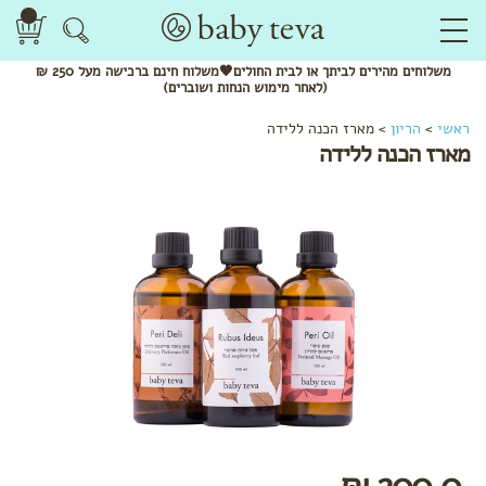
משלוחים
מהירים
לביתך או לבית החולים🖤משלוח
חינם
ברכישה מעל 250 ₪
(לאחר מימוש הנחות ושוברים)
לפי
ראשי
>
הריון
>
מארז הכנה ללידה
קטגוריה
מארז הכנה ללידה
שמנים
אתריים
חליטות
תה
ותערובות
לשתייה
מתנות
להריון
בגדי
הריון
והנקה
לפי שלב
בהריון
200.0 ₪