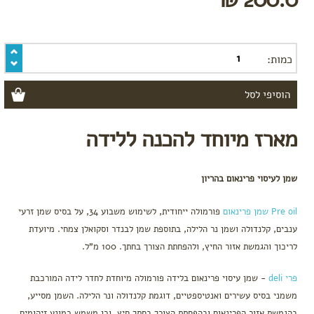
טרימסטר
ראשון
טרימסטר
שני
כמות:
טרימסטר
שלישי
-
לקראת
לידה
מארז מיוחד להכנה ללידה
רשימת
קניות
ללידה
שמן לעיסוי פרינאום בהריון
לפי צורך
בחילות
Pre oil שמן פרינאום
פורמולה ייחודית, לשימוש משבוע 34, על בסיס שמן זרעי
וצרבות
ענבים, קלנדולה ושמן נר הלילה, בתוספת שמן לבנדר וסקואלן צמחי. מיועדת
הרגעה,
לריכוך והגמשת אזור החיץ, ולהפחתת הצורך בחתך. 100 מ"ל.
אנרגיה
ושיפור
מצב
פרי deli
- שמן עיסוי פרינאום בלידה פורמולה מיוחדת לחדר לידה המורכבת
רוח
משמני בסיס עשירים ואנטיספטיים, דוגמת קלנדולה ונר הלילה. השמן מסייע,
סימני
בהגמשת אזור הפרינאום ובהפחתת הצורך בחתך חיץ, וכן משמש כמונע זיהומים