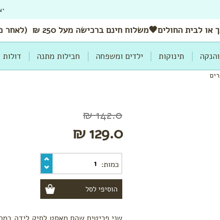
יצ
 או לבית החולים🖤משלוח
חינם
ברכישה מעל 250 ₪ (לאחר מימוש הנחות ושוברים)
והנקה
תינוקות
ילדים ומשפחה
חבילות מתנה
דולות
רים
142.0 ₪
129.0 ₪
כמות:
שני פריטים שהם מאסט לתיק לידה במחי