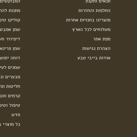
תנאים ותקנון
המבוקשים 
החלפות והחזרות
מתנות להרי
מוצרינו בחנויות אחרות
קוליקו טיפ
משלוחים לכל הארץ
שמן אמבט 
מפת אתר
דיפיוזר חש
הצהרת נגישות
שמן פרינאו
אודות בייבי טבע
דוחה יתוש
שמנים לעיס
מבערים ונר
חליטות תה
קרמים וסבו
טיפול וטיפ
חדש
כל מוצרי ב