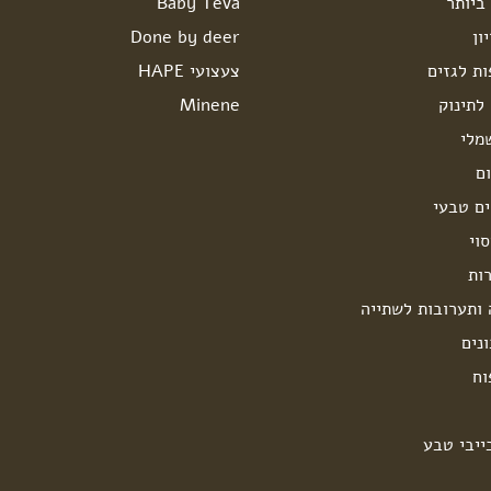
ביותר
Baby Teva
ון
Done by deer
ות לגזים
צעצועי HAPE
לתינוק
Minene
מלי
ם
ים טבעי
וי
ות
 ותערובות לשתייה
נים
וח
ייבי טבע