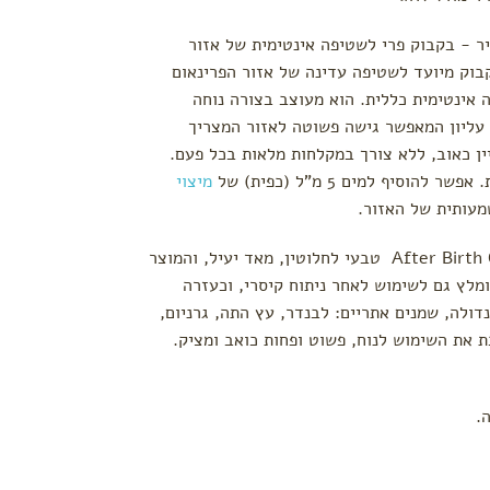
ר - בקבוק פרי לשטיפה אינטימית של אזור
הלידה (500 מ"ל). הבקבוק מיועד לשטיפה עדינה של אזור הפרינאום
 אינטימית כללית. הוא מעוצב בצורה נוחה
עליון המאפשר גישה פשוטה לאזור המצריך
ין כאוב, ללא צורך במקלחות מלאות בכל פעם.
סיף למים 5 מ"ל (כפית) של
מיצוי
מעותית של האזור.
- תרסיס After Birth Oil טבעי לחלוטין, מאד יעיל, והמוצר
מלץ גם לשימוש לאחר ניתוח קיסרי, וכעזרה
דולה, שמנים אתריים: לבנדר, עץ התה, גרניום,
 את השימוש לנוח, פשוט ופחות כואב ומציק.
.