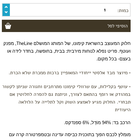
מתיחה
כמות:
ורידים
בולטים
ורגליים
נפוחות
קידום
לידה
חלוק המעוצב בהשראת קימונו, של המותג המושלם 
TheLine, 
מפנק 
עיסוי
ועוטף. פריט נפלא לנוחות מירבית: בבית, בחופשה, בחדר לידה או 
פרינאום
בעצם- בכל מקום.
• מיוצר מבד אלסטי ייחודי המאופיין ברכות ממכרת שלא הכרת.
• עוטף בקלילות, עם שרוולי קימונו מתרחבים וחגורה שניתן לקשור
במהודק או רופף בהתאם לצורך, וניתנת גם להסרה לחלוטין אם
תבחרי. החלוק מגיע לאמצע השוק וקל לתלייה על הלולאה
היעודית
הרכב בד: 94% מוֹדָל, 6% ספנדקס.
מומלץ לכבס הפוך בתוכנית כביסה עדינה ובטמפרטורה קרה עם 