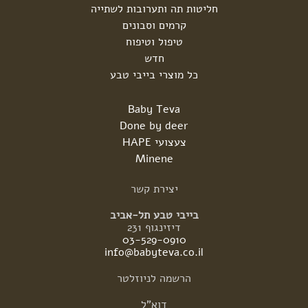
חליטות תה ותערובות לשתייה
קרמים וסבונים
טיפול וטיפוח
חדש
כל מוצרי בייבי טבע
Baby Teva
Done by deer
צעצועי HAPE
Minene
יצירת
קשר
בייבי טבע תל-אביב
דיזינגוף 231
03-529-0910
info@babyteva.co.il
הרשמה
לניוזלטר
דוא"ל