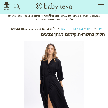
משלוחים
מהירים
לביתך או לבית החולים🖤משלוח
חינם
ברכישה מעל 250 ₪
(לאחר מימוש הנחות ושוברים)
לפי
ראשי
>
הריון
>
בגדי הריון והנקה
>
חלוק בהשראת קימונו מגוון צבעים
קטגוריה
חלוק בהשראת קימונו מגוון צבעים
שמנים
אתריים
חליטות
תה
ותערובות
לשתייה
מתנות
להריון
בגדי
הריון
והנקה
לפי שלב
בהריון