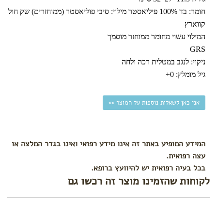
עגלה
חומר: בד 100% פיליאסטר מילוי: סיבי פוליאסטר (ממוחזרים) שק חול
לפי צורך
קווארץ
המילוי עשוי מחומר ממוחזר מוסמך
הקלת
גזים
GRS
בקיעת
ניקוי: לנגב במטלית רכה ולחה
שיניים
גיל מומלץ: 0+
התקררות
צינון
אני כאן לשאלות נוספות על המוצר >>
עקיצות
הרגעה
ושינה
טיפול
המידע המופיע באתר זה אינו מידע רפואי ואינו בגדר המלצה או
בבעיות
עצה רפואית.
עור
בכל בעיה רפואית יש להיוועץ ברופא.
לקוחות שהזמינו מוצר זה רכשו גם