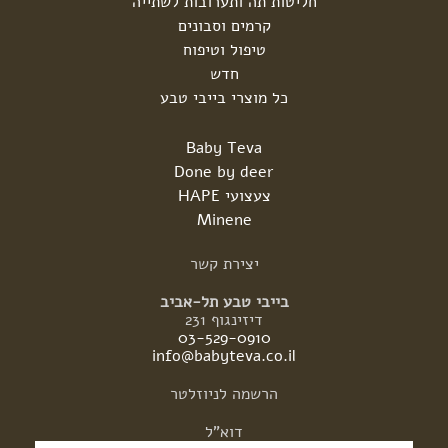
חליטות תה ותערובות לשתייה
קרמים וסבונים
טיפול וטיפוח
חדש
כל מוצרי בייבי טבע
Baby Teva
Done by deer
צעצועי HAPE
Minene
יצירת
קשר
בייבי טבע תל-אביב
דיזינגוף 231
03-529-0910
info@babyteva.co.il
הרשמה
לניוזלטר
דוא"ל