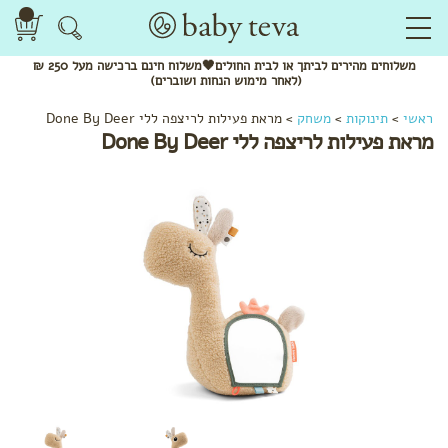
משלוחים
מהירים
לביתך או לבית החולים🖤משלוח
חינם
ברכישה מעל 250 ₪
(לאחר מימוש הנחות ושוברים)
ראשי
>
תינוקות
>
משחק
>
מראת פעילות לריצפה ללי Done By Deer
מראת פעילות לריצפה ללי Done By Deer
לפי
קטגוריה
שמנים
אתריים
ותרסיסים
מנשאים
צעצועי
התפתחות
מומלצי
חורף