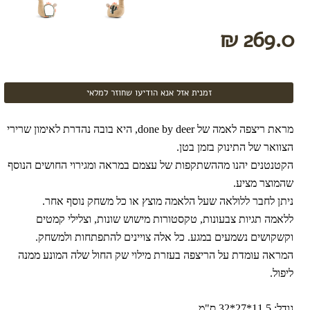
מומלצי
קיץ
269.0 ₪
טקסטיל
לתינוק
לפי
זמנית אזל אנא הודיעו שחוזר למלאי
פעילות
משחק
מראת ריצפה לאמה של done by deer, היא בובה נהדרת לאימון שרירי
אמבטיה
הצוואר של התינוק בזמן בטן.
שינה
הקטנטנים יהנו מההשתקפות של עצמם במראה ומגירוי החושים הנוסף
לטיול
שהמוצר מציע.
בגדי
ניתן לחבר ללולאה שעל הלאמה מוצץ או כל משחק נוסף אחר.
ים
ללאמה תגיות צבעונות, טקסטורות מישוש שונות, וצלילי קמטים
חיתולים
וקשקושים נשמעים במגע. כל אלה צויינים להתפתחות ולמשחק.
רב
פעמיים
המראה עומדת על הריצפה בעזרת מילוי שק החול שלה המונע ממנה
ליפול.
חיתולי
טטרה
תיקי
גודל: 11.5*27*32 ס"מ