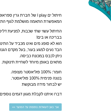
חיתול ים I play של חברת גרי
המאפשרת התאמה מושלמת לגוף התינ
החיתול עשוי שתי שכבות, למניעת דליפ
בבריכה או בים!
הוא לא סופג מים ואינו מכביד על התינו
הבד נעים למגע בעור, בעל מקדם הגנה UPF+50 חוסם 98% מקרני UV ועמיד לכלו
ניתן לכבס במכונת כביסה.
מתאים באופן מיוחד לשחיית תינוקות.
חומר: 100% פוליאסטר מצופה.
בטנה פנימית 100% פוליאסטר.
יש לבחור מידה מבוקשת
דברו איתנו לקבלת מגוון דגמים נוספים.
אני כאן לשאלות נוספות על המוצר >>