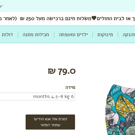
יצ
 או לבית החולים🖤משלוח
חינם
ברכישה מעל 250 ₪ (לאחר מימוש הנחות ושוברים)
והנקה
תינוקות
ילדים ומשפחה
חבילות מתנה
דולות
79.0 ₪
מידה
זמנית אזל אנא הודיעו
שחוזר למלאי