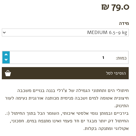
79.0 ₪
מומלצי
קיץ
טקסטיל
מידה
לתינוק
לפי
פעילות
משחק
כמות:
אמבטיה
שינה
לטיול
בגדי
חיתולי הים ותחתוני הגמילה של צ'רלי בננה בנויים משכבה
ים
חיצונית אטומה למים ושכבה פנימית מכותנה אורגנית נעימה לעור
חיתולים
התינוק.
רב
פעמיים
בירכיים ובמותן גומי אלסטי איכותי, השומר הכל בתוך החיתול (:.
החיתול דק יותר מבגד ים חד פעמי ואינו מתנפח במים. חסכוני,
חיתולי
טטרה
אקולוגי ומתנקה בקלות.
תיקי