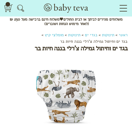
משלוחים
מהירים
לביתך או לבית החולים🖤משלוח
חינם
ברכישה מעל 250 ₪
(לאחר מימוש הנחות ושוברים)
ראשי
>
תינוקות
>
בגדי ים
>
תינוקות
>
מומלצי קיץ
>
בגד ים וחיתול גמילה צ'רלי בננה חיות בר
בגד ים וחיתול גמילה צ'רלי בננה חיות בר
לפי
קטגוריה
שמנים
אתריים
ותרסיסים
מנשאים
צעצועי
התפתחות
מומלצי
חורף