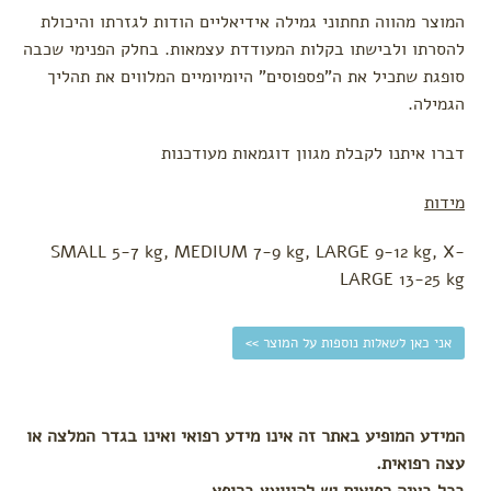
עגלה
המוצר מהווה תחתוני גמילה אידיאליים הודות לגזרתו והיכולת
להסרתו ולבישתו בקלות המעודדת עצמאות. בחלק הפנימי שכבה
לפי צורך
סופגת שתכיל את ה"פספוסים" היומיומיים המלווים את תהליך
הקלת
הגמילה.
גזים
בקיעת
דברו איתנו לקבלת מגוון דוגמאות מעודכנות
שיניים
התקררות
מידות
צינון
עקיצות
SMALL 5-7 kg, MEDIUM 7-9 kg, LARGE 9-12 kg, X-
הרגעה
LARGE 13-25 kg
ושינה
טיפול
בבעיות
אני כאן לשאלות נוספות על המוצר >>
עור
המידע המופיע באתר זה אינו מידע רפואי ואינו בגדר המלצה או
עצה רפואית.
בכל בעיה רפואית יש להיוועץ ברופא.