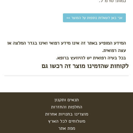
כמות: 10 מ"ל.
מתיחה
ורידים
בולטים
אני כאן לשאלות נוספות על המוצר >>
ורגליים
נפוחות
קידום
לידה
המידע המופיע באתר זה אינו מידע רפואי ואינו בגדר המלצה או
עיסוי
עצה רפואית.
פרינאום
בכל בעיה רפואית יש להיוועץ ברופא.
לקוחות שהזמינו מוצר זה רכשו גם
תנאים ותקנון
החלפות והחזרות
מוצרינו בחנויות אחרות
משלוחים לכל הארץ
מפת אתר