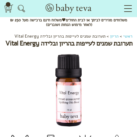
משלוחים
מהירים
לביתך או לבית החולים🖤משלוח
חינם
ברכישה מעל 250 ₪
(לאחר מימוש הנחות ושוברים)
לפי
ראשי
>
הריון
>
תערובת שמנים לעייפות בהריון ובלידה Vital Energy
קטגוריה
תערובת שמנים לעייפות בהריון ובלידה Vital Energy
שמנים
אתריים
חליטות
תה
ותערובות
לשתייה
מתנות
להריון
בגדי
הריון
והנקה
לפי שלב
בהריון