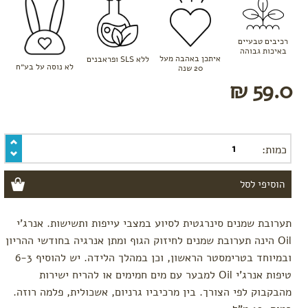
טרימסטר
ראשון
טרימסטר
רכיבים טבעיים
שני
באיכות גבוהה
איתכן באהבה מעל
ללא SLS ופראבנים
לא נוסה על בע״ח
טרימסטר
20 שנה
שלישי
59.0 ₪
-
לקראת
לידה
רשימת
קניות
כמות:
ללידה
לפי צורך
בחילות
וצרבות
תערובת שמנים סינרגטית לסיוע במצבי עייפות ותשישות. אנרג'י
הרגעה,
Oil הינה תערובת שמנים לחיזוק הגוף ומתן אנרגיה בחודשי ההריון
אנרגיה
ובמיוחד בטרימסטר הראשון, וכן במהלך הלידה. יש להוסיף 6-3
ושיפור
מצב
טיפות אנרג'י Oil למבער עם מים חמימים או להריח ישירות
רוח
מהבקבוק לפי הצורך. בין מרכיביו גרניום, אשכולית, פלמה רוזה.
סימני