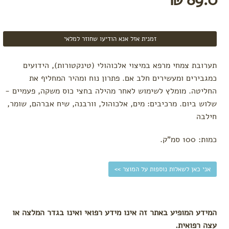
הנקה
מתנות
לידה
זמנית אזל אנא הודיעו שחוזר למלאי
לפי צורך
הרגעה
תערובת צמחי מרפא במיצוי אלכוהולי (טינקטורות), הידועים
והקלת
הלידה
כמגבירים ומעשירים חלב אם. פתרון נוח ומהיר המחליף את
אווירה
החליטה. מומלץ לשימוש לאחר מהילה בחצי כוס משקה, פעמיים -
בחדר
שלוש ביום. מרכיבים: מים, אלכוהול, וורבנה, שיח אברהם, שומר,
לידה
חילבה
קידום
לידה
כמות: 100 סמ"ק.
וחיזוק
צירים
תפרים
אני כאן לשאלות נוספות על המוצר >>
והתאוששות
מלידה
המידע המופיע באתר זה אינו מידע רפואי ואינו בגדר המלצה או
עצה רפואית.