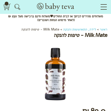
משלוחים
מהירים
לביתך או לבית החולים🖤משלוח
חינם
ברכישה מעל 250 ₪
(לאחר מימוש הנחות ושוברים)
ראשי
>
לידה, התאוששות והנקה
>
Milk Mate - טיפות להנקה
Milk Mate - טיפות להנקה
לפי
קטגוריה
ערכות
לידה
המלצות
לתיק
הלידה
שמנים
ותרסיסים
תחבושות
ותחתונים
89.0 ₪