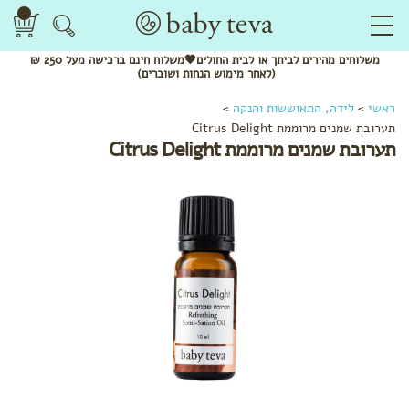
משלוחים
מהירים
לביתך או לבית החולים🖤משלוח
חינם
ברכישה מעל 250 ₪
(לאחר מימוש הנחות ושוברים)
ראשי
>
לידה, התאוששות והנקה
>
תערובת שמנים מרוממת Citrus Delight
תערובת שמנים מרוממת Citrus Delight
לפי
קטגוריה
ערכות
לידה
המלצות
לתיק
הלידה
שמנים
ותרסיסים
תחבושות
ותחתונים