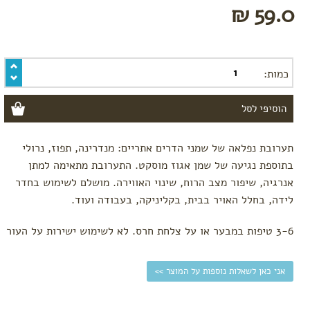
הנקה
59.0 ₪
מתנות
לידה
לפי צורך
כמות:
הרגעה
והקלת
הלידה
אווירה
בחדר
לידה
תערובת נפלאה של שמני הדרים אתריים: מנדרינה, תפוז, נרולי
בתוספת נגיעה של שמן אגוז מוסקט. התערובת מתאימה למתן
קידום
לידה
אנרגיה, שיפור מצב הרוח, שינוי האווירה. מושלם לשימוש בחדר
וחיזוק
לידה, בחלל האויר בבית, בקליניקה, בעבודה ועוד.
צירים
תפרים
3-6 טיפות במבער או על צלחת חרס. לא לשימוש ישירות על העור
והתאוששות
מלידה
אני כאן לשאלות נוספות על המוצר >>