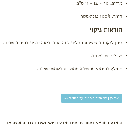
מידות: 30 × 24 × 11 ס"מ
הרגעה,
ריכוז
ושינה
חומר: 100% פוליאסטר
חיזוק
הוראות ניקוי
המערכת
החיסונית
טיפול
ניתן לנקות באמצעות מטלית לחה או בכביסה ידנית במים פושרים.
וטיפוח
פעוטות
יש לייבש באוויר.
חובה
בבית
מומלץ להימנע מחשיפה ממושכת לשמש ישירה.
גנים
ומסגרות
תיקי גן
אני כאן לשאלות נוספות על המוצר >>
המידע המופיע באתר זה אינו מידע רפואי ואינו בגדר המלצה או