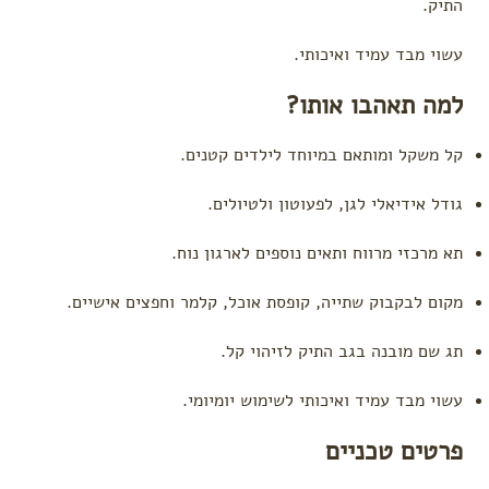
התיק.
by
Deer
עשוי מבד עמיד ואיכותי.
צעצועי
Hape
למה תאהבו אותו?
מיננה
Moulin
קל משקל ומותאם במיוחד לילדים קטנים.
Roty
לפי צורך
גודל אידיאלי לגן, לפעוטון ולטיולים.
הצטננות,
שיעול
תא מרכזי מרווח ותאים נוספים לארגון נוח.
וקשיי
נשימה
מקום לבקבוק שתייה, קופסת אוכל, קלמר וחפצים אישיים.
עקיצות
תג שם מובנה בגב התיק לזיהוי קל.
כינים
בעיות
עשוי מבד עמיד ואיכותי לשימוש יומיומי.
בעור
(יובש,
פריחות,
פרטים טכניים
כוויות
וזיהומים)