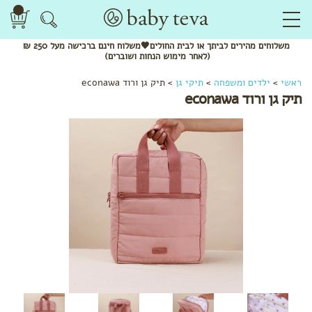
משלוחים
מהירים
לביתך או לבית החולים🖤משלוח
חינם
ברכישה מעל 250 ₪
(לאחר מימוש הנחות ושוברים)
ראשי
>
ילדים ומשפחה
>
תיקי גן
>
תיק גן ורוד econawa
תיק גן ורוד econawa
לפי
קטגוריה
קרמים
ומשחות
שמנים
ותרסיסים
סבונים