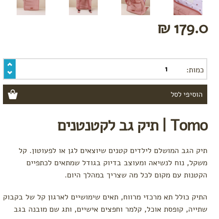
ושמפו
בובות
179.0 ₪
וצעצועים
כלי
אוכל
מומלצי
כמות:
קיץ
טקסטיל
שמיכות
ומצעים
Tomo | תיק גב לקטנטנים
מגבות
וחלוקי
רחצה
תיק הגב המושלם לילדים קטנים שיוצאים לגן או לפעוטון. קל
כובעים
משקל, נוח לנשיאה ומעוצב בדיוק בגודל שמתאים לכתפיים
הקטנות עם מקום לכל מה שצריך במהלך היום.
לפי מותג
Baby
התיק כולל תא מרכזי מרווח, תאים שימושיים לארגון קל של בקבוק
Teva
שתייה, קופסת אוכל, קלמר וחפצים אישיים, ותג שם מובנה בגב
Done