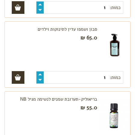
עגלה
כמות:
לפי צורך
הקלת
סבון ושמפו עדין לתינוקות וילדים
גזים
65.0 ₪
בקיעת
שיניים
התקררות
צינון
עקיצות
הרגעה
כמות:
ושינה
טיפול
בבעיות
עור
בריאוליק-תערובת שמנים לנשימה מגיל NB
55.0 ₪