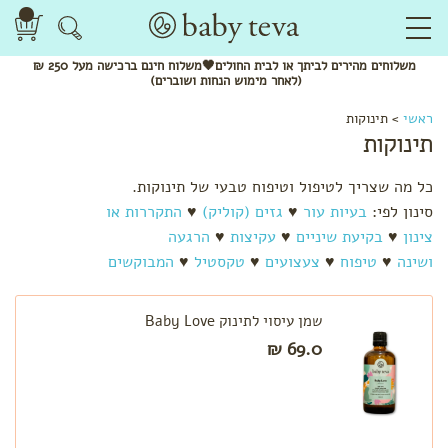
משלוחים
מהירים
לביתך או לבית החולים🖤משלוח
חינם
ברכישה מעל 250 ₪
(לאחר מימוש הנחות ושוברים)
ראשי
>
תינוקות
תינוקות
כל מה שצריך לטיפול וטיפוח טבעי של תינוקות.
סינון לפי:
בעיות עור
♥
גזים (קוליק)
♥
התקררות או
צינון
♥
בקיעת שיניים
♥
עקיצות
♥
הרגעה
לפי
קטגוריה
ושינה
♥
טיפוח
♥
צעצועים
♥
טקסטיל
♥
המבוקשים
שמנים
אתריים
שמן עיסוי לתינוק Baby Love
ותרסיסים
69.0 ₪
מנשאים
צעצועי
התפתחות
מומלצי
חורף