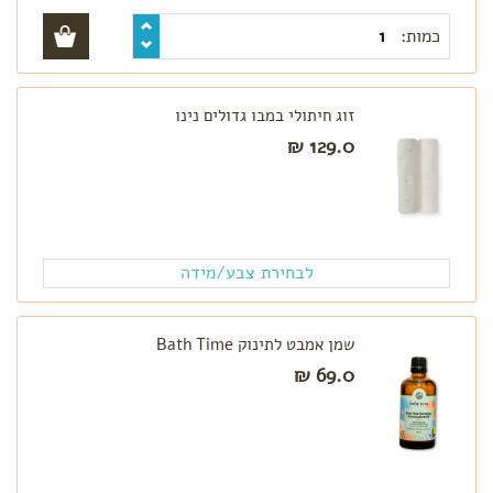
מומלצי
כמות:
קיץ
טקסטיל
לתינוק
זוג חיתולי במבו גדולים נינו
לפי
129.0 ₪
פעילות
משחק
אמבטיה
שינה
לבחירת צבע/מידה
לטיול
בגדי
ים
שמן אמבט לתינוק Bath Time
חיתולים
69.0 ₪
רב
פעמיים
חיתולי
טטרה
תיקי