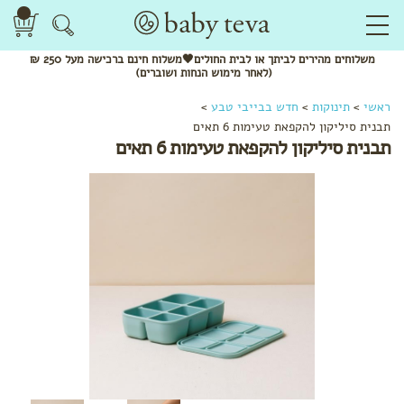
משלוחים
מהירים
לביתך או לבית החולים🖤משלוח
חינם
ברכישה מעל 250 ₪
(לאחר מימוש הנחות ושוברים)
ראשי
>
תינוקות
>
חדש בבייבי טבע
>
תבנית סיליקון להקפאת טעימות 6 תאים
תבנית סיליקון להקפאת טעימות 6 תאים
לפי
קטגוריה
שמנים
אתריים
ותרסיסים
מנשאים
צעצועי
התפתחות
מומלצי
חורף