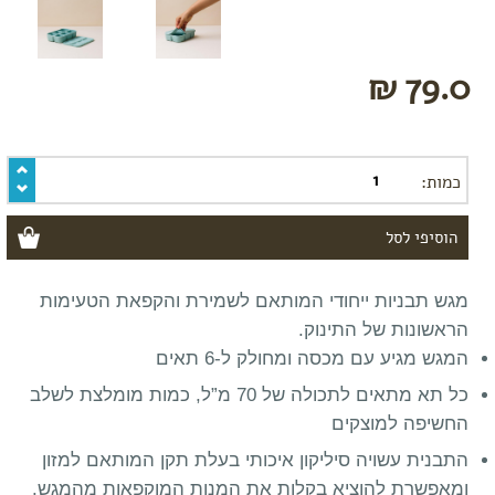
מומלצי
קיץ
79.0 ₪
טקסטיל
לתינוק
לפי
פעילות
כמות:
משחק
אמבטיה
שינה
לטיול
מגש תבניות ייחודי המותאם לשמירת והקפאת הטעימות
בגדי
הראשונות של התינוק.
ים
המגש מגיע עם מכסה ומחולק ל-6 תאים
חיתולים
רב
כל תא מתאים לתכולה של 70 מ”ל, כמות מומלצת לשלב
פעמיים
החשיפה למוצקים
חיתולי
טטרה
התבנית עשויה סיליקון איכותי בעלת תקן המותאם למזון
ומאפשרת להוציא בקלות את המנות המוקפאות מהמגש.
תיקי