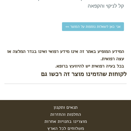
עגלה
קל לניקוי והקפאה
לפי צורך
הקלת
אני כאן לשאלות נוספות על המוצר >>
גזים
בקיעת
שיניים
התקררות
המידע המופיע באתר זה אינו מידע רפואי ואינו בגדר המלצה או
צינון
עצה רפואית.
עקיצות
בכל בעיה רפואית יש להיוועץ ברופא.
לקוחות שהזמינו מוצר זה רכשו גם
הרגעה
ושינה
טיפול
בבעיות
עור
תנאים ותקנון
החלפות והחזרות
מוצרינו בחנויות אחרות
משלוחים לכל הארץ