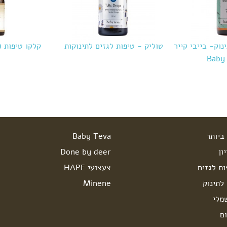
נוק- בייבי קייר
טוליק - טיפות לגזים לתינוקות
קלקו טיפות (
Baby 
ביותר
Baby Teva
ון
Done by deer
ות לגזים
צעצועי HAPE
לתינוק
Minene
מלי
ם