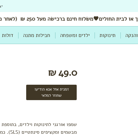
יצ
 או לבית החולים🖤משלוח
חינם
ברכישה מעל 250 ₪ (לאחר מימוש הנחות ושוברים)
והנקה
תינוקות
ילדים ומשפחה
חבילות מתנה
דולות
49.0 ₪
זמנית אזל אנא הודיעו
שחוזר למלאי
שמפו אורגני לתינוקות וילדים, בתוספת 
מבשמים ומקציפים סינתטיים (SLS). כמות: 200 מ"ל