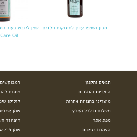
סבון ושמפו עדין לתינוקות וילדים
שמן ליובש בעור התי
Care Oil
תנאים ותקנון
המבוקשים 
החלפות והחזרות
מתנות להרי
מוצרינו בחנויות אחרות
קוליקו טיפ
משלוחים לכל הארץ
שמן אמבט 
מפת אתר
דיפיוזר חש
הצהרת נגישות
שמן פרינאו