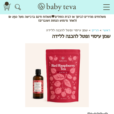
משלוחים
מהירים
לביתך או לבית החולים🖤משלוח
חינם
ברכישה מעל 250 ₪
(לאחר מימוש הנחות ושוברים)
לפי
ראשי
>
הריון
>
שמן עיסוי ופטל להכנה ללידה
קטגוריה
שמן עיסוי ופטל להכנה ללידה
שמנים
אתריים
חליטות
תה
ותערובות
לשתייה
מתנות
להריון
בגדי
הריון
והנקה
לפי שלב
בהריון
120.0 ₪