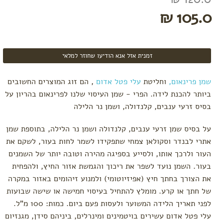
טרימסטר
105.0 ₪
ראשון
טרימסטר
שני
טרימסטר
זמנית אזל אנא הודיעו שחוזר למלאי
שלישי
-
לקראת
שמן פרינאום
,
וחליטת
עלי פטל אדום
, הם זוג המוצרים החשובים
לידה
ביותר להכנת לידה. הפרי - שמן העיסוי שלנו לפרינאום בהריון על
רשימת
בסיס זרעי ענבים, קלנדולה, ושמן נר הלילה
קניות
ללידה
על בסיס שמן זרעי ענבים, קלנדולה ושמן נר הלילה, בתוספת שמן
לפי צורך
אתרי לבנדר וסקולאן צמחי שתפקידו לשמר לחות בעור, לשקם את
בחילות
העור ולרכך אותו, ולסייע בספיגה מהירה וטובה יותר של השמנים
וצרבות
בעור. השמן נועד לשפר את ריכוך והגמשת אזור החיץ, ולהפחית
הרגעה,
את הצורך בחתך חיץ (אפיזיוטומי) ולמנוע זיהומים באזור במקרה
אנרגיה
ושיפור
של חתך או קרע. מומלץ להתחיל בעיסוי חמישה או שישה שבועות
מצב
לפני תאריך הלידה המשוער ולעסות פעם ביום. כמות: 100 מ"ל.
רוח
עלי פטל אדום עשירים בויטמינים ומינרלים, ביניהם סידן, מגנזיום
סימני