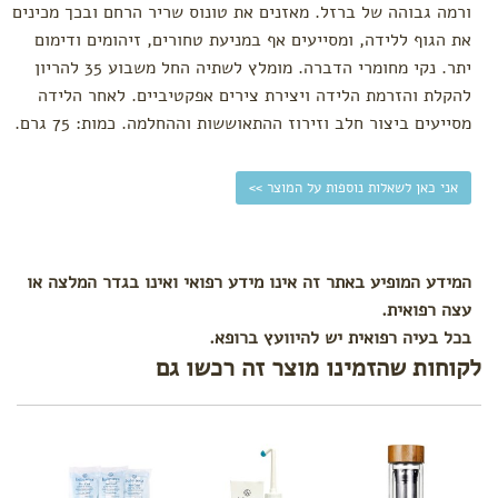
ורמה גבוהה של ברזל. מאזנים את טונוס שריר הרחם ובכך מכינים
מתיחה
את הגוף ללידה, ומסייעים אף במניעת טחורים, זיהומים ודימום
ורידים
בולטים
יתר. נקי מחומרי הדברה. מומלץ לשתיה החל משבוע 35 להריון
ורגליים
להקלת והזרמת הלידה ויצירת צירים אפקטיביים. לאחר הלידה
נפוחות
מסייעים ביצור חלב וזירוז ההתאוששות וההחלמה. כמות: 75 גרם.
קידום
לידה
עיסוי
אני כאן לשאלות נוספות על המוצר >>
פרינאום
המידע המופיע באתר זה אינו מידע רפואי ואינו בגדר המלצה או
עצה רפואית.
בכל בעיה רפואית יש להיוועץ ברופא.
לקוחות שהזמינו מוצר זה רכשו גם