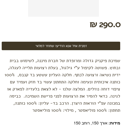
מומלצי
קיץ
טקסטיל
290.0 ₪
לתינוק
לפי
פעילות
זמנית אזל אנא הודיעו שחוזר למלאי
משחק
אמבטיה
שמיכת פיקניק גדולה ומרופדת של חברת מיננה, לשימוש בבית
שינה
ובחוץ. פשוטה לקיפול ע"י גילגול, בעלת רצועות תלייה לעגלה,
לטיול
ידית נשיאה ורצועה לכתף. חלקה העליון עשטע בד קנבס, 100%
בגדי
כותנה איכותית ונעימה וחלקה התחתון עשוי בד חזק ועמיד עם
ים
ציפוי דוחה נוזלים. המלצה שלנו - לא לצאת בלעדיה לפארק או
חיתולים
לגינה. כדאי להסיר את הרצועות לפני פרישת השמיכה. כביסה
רב
במכונה עפ"י הוראות היצרן. הרכב בד- עליון: 100% כותנה,
פעמיים
תחתון: 100% פוליאסטר , מילוי: 100% פוליאסטר
חיתולי
טטרה
מידות:
אורך 150
,
רוחב 150
תיקי