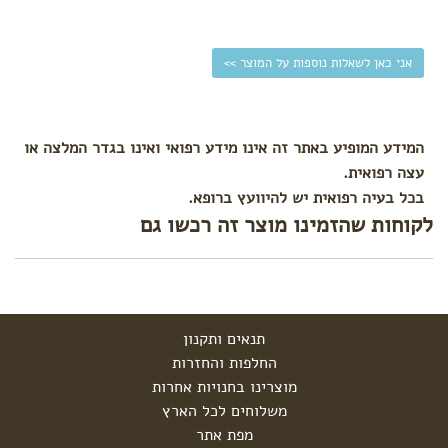
עגלה
לפי צורך
אני כאן לשאלות נוספות על המוצר >>
הקלת
גזים
בקיעת
שיניים
המידע המופיע באתר זה אינו מידע רפואי ואינו בגדר המלצה או
התקררות
עצה רפואית.
צינון
בכל בעיה רפואית יש להיוועץ ברופא.
עקיצות
לקוחות שהזמינו מוצר זה רכשו גם
הרגעה
ושינה
טיפול
בבעיות
עור
תנאים ותקנון
החלפות והחזרות
מוצרינו בחנויות אחרות
משלוחים לכל הארץ
מפת אתר