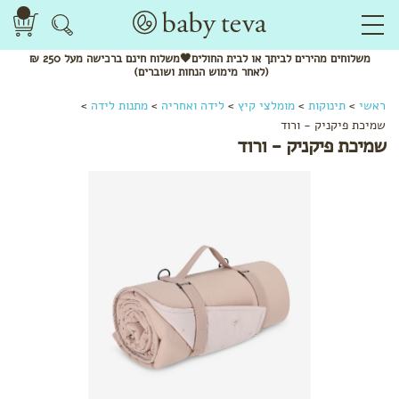
משלוחים
מהירים
לביתך או לבית החולים🖤משלוח
חינם
ברכישה מעל 250 ₪
(לאחר מימוש הנחות ושוברים)
ראשי
>
תינוקות
>
מומלצי קיץ
>
לידה ואחריה
>
מתנות לידה
>
שמיכת פיקניק - ורוד
שמיכת פיקניק - ורוד
לפי
קטגוריה
שמנים
אתריים
ותרסיסים
מנשאים
צעצועי
התפתחות
מומלצי
חורף