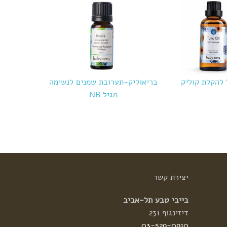
 להקלת קוליק
בריאוליק-תערובת שמנים לנשימה
מגיל NB
יצירת
קשר
בייבי טבע תל-אביב
דיזינגוף 231
03-529-0910