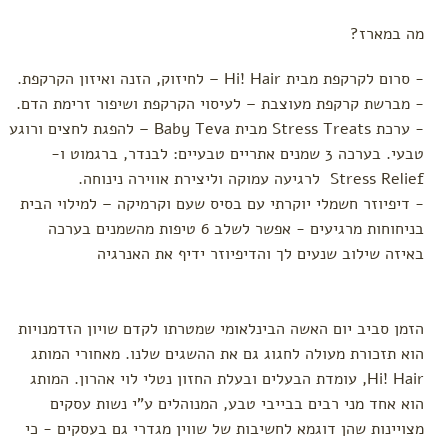
מה במארז?
- סרום לקרקפת מבית Hi! Hair – לחיזוק, הזנה ואיזון הקרקפת.
- מברשת קרקפת מעוצבת – לעיסוי הקרקפת ושיפור זרימת הדם.
- ערכת Stress Treats מבית Baby Teva – להפגת לחצים ורוגע
טבעי. בערכה 3 שמנים אתריים טבעיים: לבנדר, ברגמוט ו-
Stress Relief לרגיעה עמוקה וליצירת אווירה נינוחה.
- דיפיוזר חשמלי יוקרתי עם בסיס שעם וקרמיקה – למילוי הבית
בניחוחות מרגיעים - אפשר לשלב 6 טיפות מהשמנים בערכה
באיזה שילוב שנעים לך והדיפיוזר ידיף את האנרגיה
הזמן סביב יום האשה הבינלאומי שמטרתו לקדם שויון הזדמנויות
הוא תזכורת מעולה לחגוג גם את ההשגים שלנו. מאחורי המותג
Hi! Hair, עומדת הבעלים ובעלת החזון נטלי לוי אהרון. המותג
הוא אחד מני רבים בבייבי טבע, המנוהלים ע"י נשות עסקים
מצויינות שהן דוגמא לחשיבות של שווין מגדרי גם בעסקים - כי