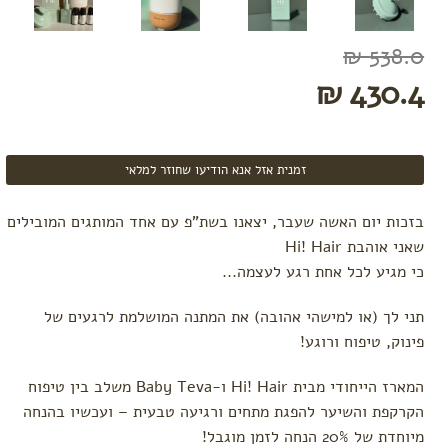
של
דניאלה
יפרח
538.0 ₪
430.4 ₪
זמנית אזל אנא הודיעו שחוזר למלאי
בזכות יום האשה שעבר, יצאנו בשת"פ עם אחד המותגים המובילים
שאני אוהבת Hi! Hair
כי מגיע לכל אחת רגע לעצמה...
תני לך (או למישהי אהובה) את המתנה המושלמת לרגעים של
פינוק, טיפוח ורוגע!
המארז הייחודי מבית Hi! Hair ו-Baby Teva משלב בין טיפוח
הקרקפת והשיער להפגת מתחים ורגיעה טבעית – ועכשיו בהנחה
מיוחדת של 20% הנחה לזמן מוגבל!