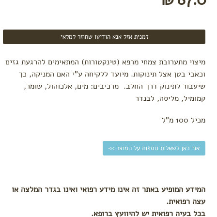
מומלצי
קיץ
טקסטיל
זמנית אזל אנא הודיעו שחוזר למלאי
לתינוק
לפי
מיצוי מתערובת צמחי מרפא (טינקטורות) המתאימים להרגעת גזים
פעילות
וכאבי בטן אצל תינוקות. מיועד ללקיחה ע"י האם המניקה, כך
משחק
שיעבור לתינוק דרך החלב. מרכיבים: מים, אלכוהול, שומר,
אמבטיה
קמומיל, מליסה, לבנדר
שינה
מכיל 100 מ"ל
לטיול
בגדי
ים
אני כאן לשאלות נוספות על המוצר >>
חיתולים
רב
פעמיים
המידע המופיע באתר זה אינו מידע רפואי ואינו בגדר המלצה או
חיתולי
טטרה
עצה רפואית.
בכל בעיה רפואית יש להיוועץ ברופא.
תיקי