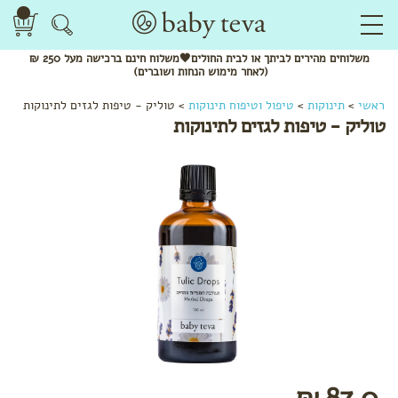
משלוחים
מהירים
לביתך או לבית החולים🖤משלוח
חינם
ברכישה מעל 250 ₪
(לאחר מימוש הנחות ושוברים)
ראשי
>
תינוקות
>
טיפול וטיפוח תינוקות
>
טוליק - טיפות לגזים לתינוקות
טוליק - טיפות לגזים לתינוקות
לפי
קטגוריה
שמנים
אתריים
ותרסיסים
מנשאים
צעצועי
התפתחות
מומלצי
87.0 ₪
חורף