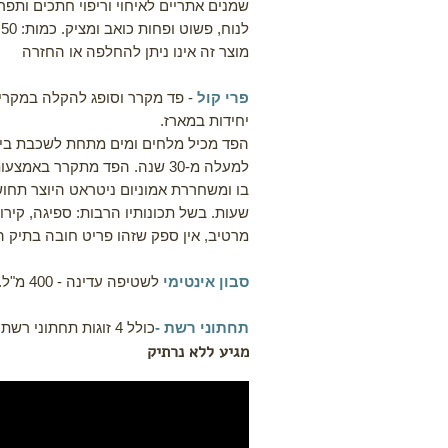
שמנים אתריים לאיחוי וריפוי חתכים ות
לנוח, פשוט ופחות כואב ומציק. כמות: 50 מ"ל 100% טבעי
מוצר זה אינו ניתן להחלפה או החזרה
פרי קול
-
פד מקרר וסופג להקלה במקרים
יחידות במארז
.
הפד מכיל מלחים ומים מתחת לשכבת בידו
למעלה מ-30 שנה. הפד מתקרר ב
בו ומשחררת אמוניום ניטראט היוצר תחו
שעות. בשל תכונותיו הרבות: ספיגה, קירור
מרטיב, אין ספק שזהו פריט חובה בתיק ה
סבון אינטימי
לשטיפה עדינה - 400 מ"ל. מתאים להריון ולאחרי לידה
תחתוני רשת -
כולל 4 זוגות תחתוני רשת חד פעמיים במידה XL, המתאימה ונוחה לכל יולדת
מגיע ללא נרתיק