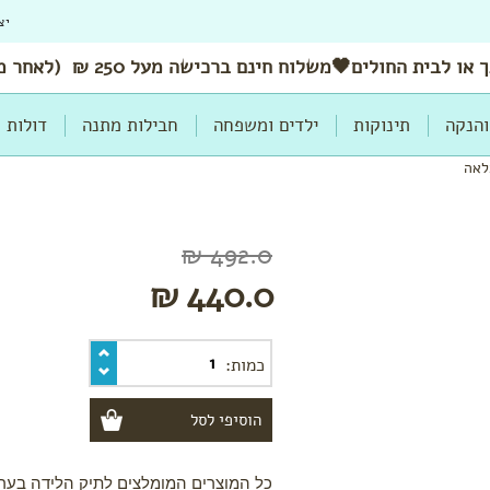
יצ
 או לבית החולים🖤משלוח
חינם
ברכישה מעל 250 ₪ (לאחר מימוש הנחות ושוברים)
והנקה
תינוקות
ילדים ומשפחה
חבילות מתנה
דולות
לאה
492.0 ₪
440.0 ₪
כמות:
כל המוצרים המומלצים לתיק הלידה בער