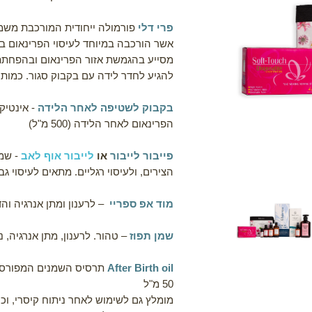
פרי דלי
פורמולה ייחודית המורכבת משמנ
אשר הורכבה במיוחד לעיסוי הפרינאום ב
מסייע בהגמשת אזור הפרינאום ובהפחתת 
להגיע לחדר לידה עם בקבוק סגור. כמות: 100 מ"ל.100% טבע
בקבוק לשטיפה לאחר הלידה
-
אינטיקי
הפרינאום לאחר הלידה (500 מ"ל)
פייבור לייבור
או
לייבור אוף לאב
-
שמן
הצירים, ולעיסוי רגליים. מתאים לעיסוי גב תחתו
מוד אפ ספריי
–
לרענון ומתן אנרגיה והדפ
שמן תפוז
–
טהור. לרענון, מתן אנרגיה, נח
After Birth oil
תרסיס השמנים המפורסם 
50 מ"ל
מומלץ גם לשימוש לאחר ניתוח קיסרי, וכ