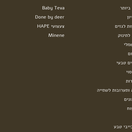
ביותר
Baby Teva
ון
Done by deer
ות לגזים
צעצועי HAPE
לתינוק
Minene
מלי
ם
ים טבעי
וי
ות
 ותערובות לשתייה
נים
וח
ייבי טבע