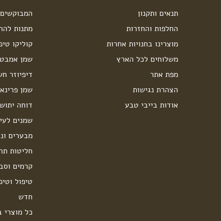
תנאים ותקנון
המבוקשים 
החלפות והחזרות
מתנות להרי
מוצרינו בחנויות אחרות
קוליקו טיפ
משלוחים לכל הארץ
שמן אמבט 
מפת אתר
דיפיוזר חש
הצהרת נגישות
שמן פרינאו
אודות בייבי טבע
דוחה יתוש
שמנים לעיס
מבערים ונר
חליטות תה
קרמים וסבו
טיפול וטיפ
חדש
כל מוצרי ב