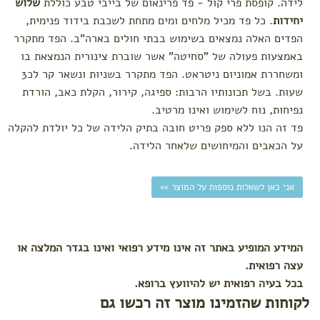
לידה. קופסת פרי קול - פד פרינאום של בייבי טבע כוללת
שלוש
יחידות
. כל פד מכיל מלחים ומים מתחת לשכבת בידוד פנימית,
הפדים האלה נמצאים בשימוש בבתי חולים בארה"ב. הפד מתקרר
באמצעות פעולה של "סחיטה" אשר שוברת צינורית הנמצאת בו
ומשחררת אמוניום ניטראט. הפד מתקרר בשניות ונשאר קר לכ3
שעות. בשל תכונותיו הרבות: ספיגה, קירור, הקלת כאב, הורדת
נפיחות, נוח לשימוש ואינו מרטיב.
פד זה הנו ללא ספק פריט חובה בתיק הלידה של כל יולדת להקלה
על הכאבים והמיחושים שלאחר הלידה.
אני כאן לשאלות נוספות על המוצר >>
המידע המופיע באתר זה אינו מידע רפואי ואינו בגדר המלצה או
עצה רפואית.
בכל בעיה רפואית יש להיוועץ ברופא.
לקוחות שהזמינו מוצר זה רכשו גם