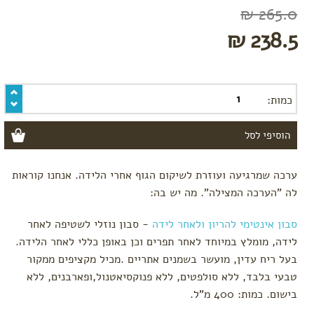
הנקה
265.0 ₪
מתנות
לידה
238.5 ₪
לפי צורך
הרגעה
והקלת
כמות:
הלידה
אווירה
בחדר
לידה
קידום
ערכה שמרגיעה ועוזרת לשיקום הגוף אחרי הלידה. אנחנו קוראות
לידה
וחיזוק
לה "הערכה המצילה". מה יש בה:
צירים
סבון אינטימי להריון ולאחר לידה
- סבון נוזלי לשטיפה לאחר
תפרים
והתאוששות
לידה, מומלץ במיוחד לאחר תפרים וכן באופן כללי לאחר הלידה.
מלידה
בעל ריח עדין, מועשר בשמנים אתריים
.מכיל מקציפים ממקור
טבעי בלבד, ללא סולפטים, ללא פנוקסיאטנול,ופארבנים, ללא
בישום. כמות: 400 מ"ל.