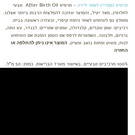
תרסיס (ספריי) לאחר לידה
- תרסיס After Birth Oil טבעי
לחלוטין, מאד יעיל, והמוצר שזוכה להמלצות הרבות ביותר אצלנו.
מומלץ גם לשימוש לאחר ניתוח קיסרי, וכעזרה ראשונה בבית.
רכיבים: שמן שקדים, קלנדולה, שמנים אתריים: לבנדר, עץ התה,
גרניום, חלבונה. האפשרות לרסס את השמן הופכת את השימוש
לנוח, פשוט ופחות כואב ומציק.
המוצר אינו ניתן להחלפה או
החזרה
100% מרכיבים טבעיים. באישור משרד הבריאות. כמות: 50 מ"ל.