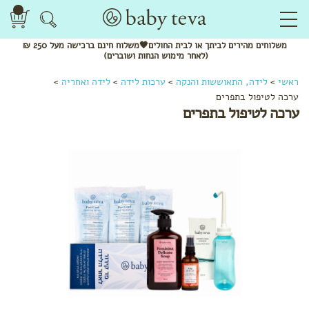
משלוחים
מהירים
לביתך או לבית החולים🖤משלוח
חינם
ברכישה מעל 250 ₪
(לאחר מימוש הנחות ושוברים)
ראשי
>
לידה, התאוששות והנקה
>
ערכות לידה
>
לידה ואחריה
>
ערכה לטיפול בתפרים
ערכה לטיפול בתפרים
לפי
קטגוריה
ערכות
לידה
המלצות
לתיק
הלידה
שמנים
ותרסיסים
תחבושות
ותחתונים