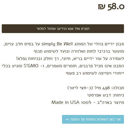
58.0 ₪
זמנית אזל אנא הודיעו שחוזר למלאי
סבון ידיים נוזלי של המותג simply Be Well על בסיס חלב עזים,
מועשר ברכיבי לחות ואלוורה ונועד לשימוש תכוף
לשמירה על עור ידיים בריא, חיוני, רך וחלק ובניחוח נפלא!
הסבון אינו מכיל פרבנים, חומרים משמרים, ו- S’GMO ומגיע בכלי
ייחודי ויפייפה לשימוש רב פעמי
תכולה: 498 מיל (כ-חצי ליטר)
ניחוח: דבש אפרסקי
מיוצר בארה"ב - 100% Made in USA
אני כאן לשאלות נוספות על המוצר >>