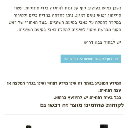
עגלה
נשכן גמיש בעיצוב קוף קל ונוח לאחיזה בידי תינוקות. עשוי
לפי צורך
סיליקון רפואי נעים למגע, ניתן להדחה במדיח כלים ולקירור
במקרר להקלה על כאבי בקיעת השיניים. בצד האחורי של ראש
הקלת
גזים
הקוף מברשת עיסוי לשיניים להקלת כאבי בקיעת השיניים.
בקיעת
שיניים
יש לבחור צבע דרוש
התקררות
צינון
אני כאן לשאלות נוספות על המוצר >>
עקיצות
הרגעה
ושינה
המידע המופיע באתר זה אינו מידע רפואי ואינו בגדר המלצה או
טיפול
בבעיות
עצה רפואית.
עור
בכל בעיה רפואית יש להיוועץ ברופא.
לקוחות שהזמינו מוצר זה רכשו גם