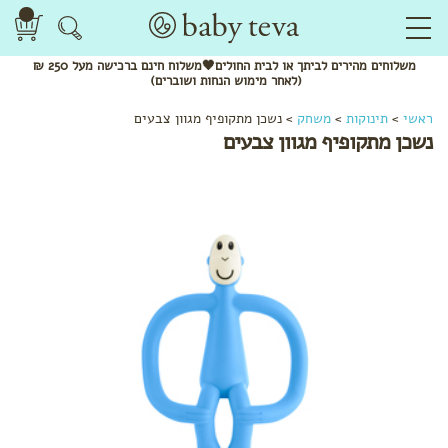
משלוחים
מהירים
לביתך או לבית החולים🖤משלוח
חינם
ברכישה מעל 250 ₪
(לאחר מימוש הנחות ושוברים)
ראשי
>
תינוקות
>
משחק
>
נשכן מתקופיף מגוון צבעים
נשכן מתקופיף מגוון צבעים
לפי
קטגוריה
שמנים
אתריים
ותרסיסים
מנשאים
צעצועי
התפתחות
מומלצי
חורף