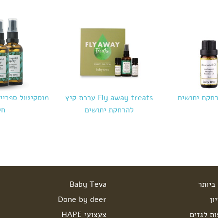
חקת יתושים
Fly away treats ערכת קיץ
מוסקיטול ספריי
להרחקת יתושים
חי
ביותר
Baby Teva
ון
Done by deer
ות לגזים
צעצועי HAPE