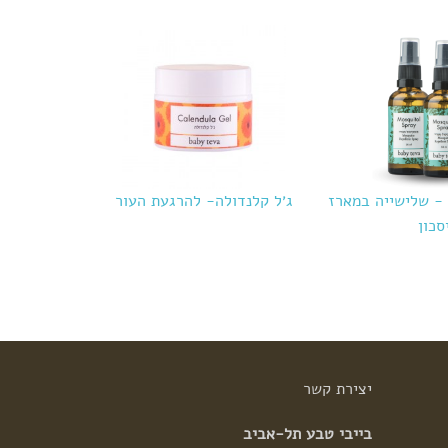
 - שלישייה במארז
ג׳ל קלנדולה- להרגעת העור
סכון
יצירת
קשר
בייבי טבע תל-אביב