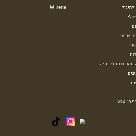
לתינוק
Minene
מלי
ם
ים טבעי
וי
ות
 ותערובות לשתייה
נים
וח
ייבי טבע