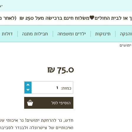
יצ
 או לבית החולים🖤משלוח
חינם
ברכישה מעל 250 ₪ (לאחר מימוש הנחות ושוברים)
והנקה
תינוקות
ילדים ומשפחה
חבילות מתנה
דולות
יתושים
75.0 ₪
כמות:
חדש, נר להרחקת יתושים! נר איכותי עש
ואיכותיים של ציטרונלה ולבנדר לסביבה