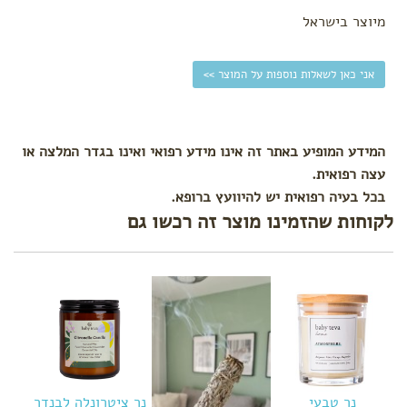
מתיחה
מיוצר בישראל
ורידים
בולטים
ורגליים
אני כאן לשאלות נוספות על המוצר >>
נפוחות
קידום
לידה
המידע המופיע באתר זה אינו מידע רפואי ואינו בגדר המלצה או
עיסוי
פרינאום
עצה רפואית.
בכל בעיה רפואית יש להיוועץ ברופא.
לקוחות שהזמינו מוצר זה רכשו גם
נר טבעי
נר ציטרונלה לבנדר