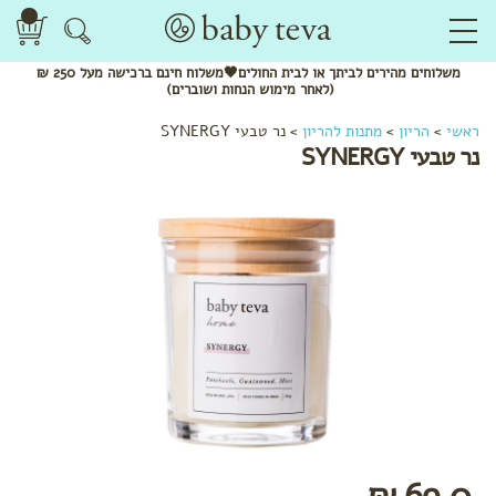
משלוחים
מהירים
לביתך או לבית החולים🖤משלוח
חינם
ברכישה מעל 250 ₪
(לאחר מימוש הנחות ושוברים)
לפי
ראשי
>
הריון
>
מתנות להריון
>
נר טבעי SYNERGY
קטגוריה
נר טבעי SYNERGY
שמנים
אתריים
חליטות
תה
ותערובות
לשתייה
מתנות
להריון
בגדי
הריון
והנקה
לפי שלב
בהריון
69.0 ₪