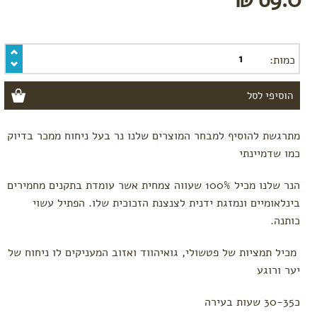
טרימסטר
ראשון
טרימסטר
שני
כמות:
טרימסטר
שלישי
-
לקראת
לידה
מתרגשת להוסיף למבחר המוצרים שלנו נר בעל ניחוח ממכר בדיוק
רשימת
קניות
כמו שדמיינתי
ללידה
הנר שלנו מכיל 100% שעווה צמחית אשר עומדת בתקנים מחמירים
לפי צורך
בינלאומיים ונמזגת ידנית לצנצנת הזכוכית שלו. הפתיל עשוי
בחילות
כותנה.
וצרבות
הרגעה,
מכיל תמציות של פטשולי, גואיהווד ואזוב המעניקים לו ניחוח של
אנרגיה
ושיפור
יער ורוגע
מצב
רוח
כ30-35 שעות בעירה
סימני