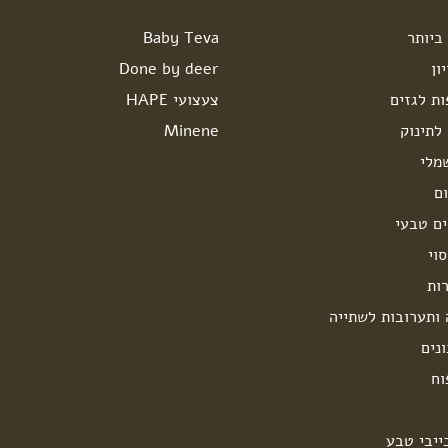
ביותר
Baby Teva
ון
Done by deer
ות לגזים
צעצועי HAPE
לתינוק
Minene
מלי
ם
ים טבעי
וי
ות
 ותערובות לשתייה
נים
וח
ייבי טבע