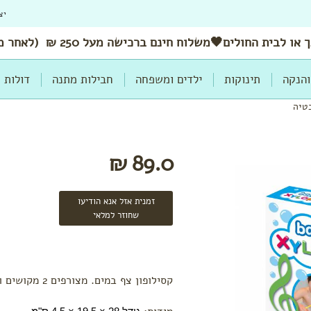
יצ
 או לבית החולים🖤משלוח
חינם
ברכישה מעל 250 ₪ (לאחר מימוש הנחות ושוברים)
והנקה
תינוקות
ילדים ומשפחה
חבילות מתנה
דולות
טיה
89.0 ₪
זמנית אזל אנא הודיעו
שחוזר למלאי
קסילופון צף במים. מצורפים 2 מקושים ו4 דפי תוים.