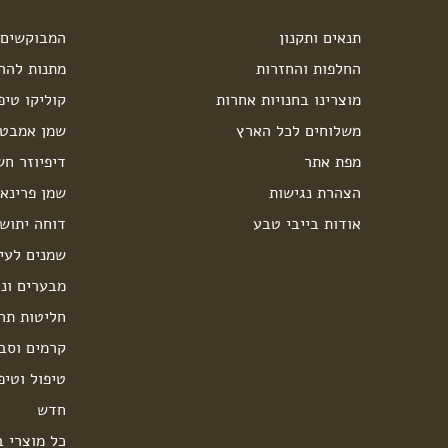
תנאים ותקנון
המבוקשים 
החלפות והחזרות
מתנות להרי
מוצרינו בחנויות אחרות
קוליקו טיפ
משלוחים לכל הארץ
שמן אמבט 
מפת אתר
דיפיוזר חש
הצהרת נגישות
שמן פרינאו
אודות בייבי טבע
דוחה יתוש
שמנים לעיס
מבערים ונר
חליטות תה
קרמים וסבו
טיפול וטיפ
חדש
כל מוצרי ב