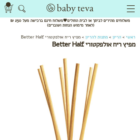
משלוחים
מהירים
לביתך או לבית החולים🖤משלוח
חינם
ברכישה מעל 250 ₪
(לאחר מימוש הנחות ושוברים)
לפי
ראשי
>
הריון
>
מתנות להריון
>
מפיץ ריח אולפקטורי Better Half
קטגוריה
מפיץ ריח אולפקטורי Better Half
שמנים
אתריים
חליטות
תה
ותערובות
לשתייה
מתנות
להריון
בגדי
הריון
והנקה
לפי שלב
בהריון