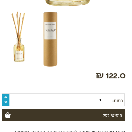
מתיחה
ורידים
בולטים
ורגליים
נפוחות
קידום
לידה
עיסוי
פרינאום
122.0 ₪
כמות:
מותג ספרדי חדש שזוכה לביקוש והצלחה בספרד, מאופיין