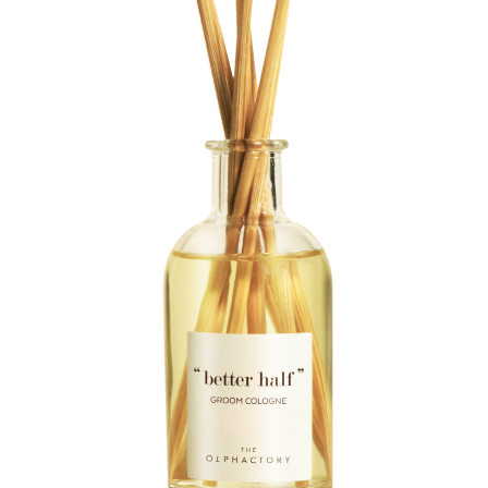
טרימסטר
ראשון
טרימסטר
שני
טרימסטר
שלישי
-
לקראת
לידה
רשימת
קניות
ללידה
לפי צורך
בחילות
וצרבות
הרגעה,
אנרגיה
ושיפור
מצב
רוח
סימני