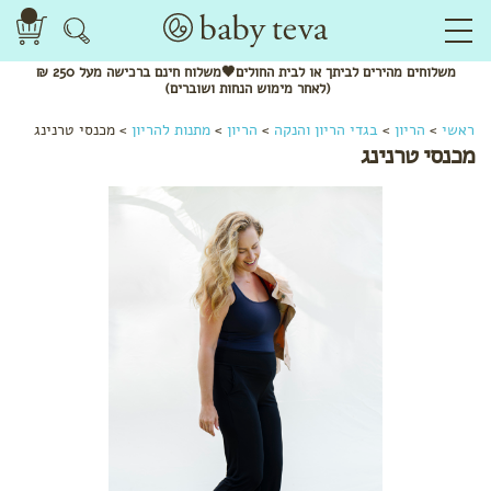
משלוחים
מהירים
לביתך או לבית החולים🖤משלוח
חינם
ברכישה מעל 250 ₪
(לאחר מימוש הנחות ושוברים)
לפי
ראשי
>
הריון
>
בגדי הריון והנקה
>
הריון
>
מתנות להריון
>
מכנסי טרנינג
קטגוריה
מכנסי טרנינג
שמנים
אתריים
חליטות
תה
ותערובות
לשתייה
מתנות
להריון
בגדי
הריון
והנקה
לפי שלב
בהריון