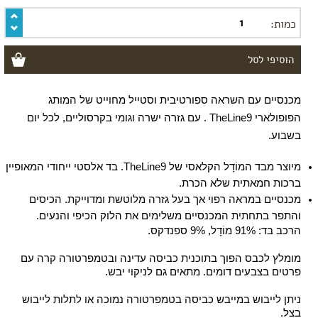
מתיחה
כמות:
ורידים
בולטים
ורגליים
נפוחות
קידום
לידה
מכנסיים עם השראה ספורטיבית וסטייל מחוייט של המותג 
עיסוי
הפופולארי 
TheLine9
 . עם גזרה ישרה וגומי בקרסוליים, לכל יום 
פרינאום
בשבוע.
מיוצר מבד המוֹדָל הקלאסי של TheLine9. בד אלסטי ייחודי המאופיין 
ברכות חמאתית שלא הכרת.
מכנסיים במראה רפוי אך בעל גזרה מלוטשת ומדוייקת. הכיסים 
והתפר בתחתית המכנסיים משלימים את הלוק הכיפי והנעים.
הרכב בד: 91% מוֹדָל, 9% ספנדקס.
מומלץ לכבס הפוך בתוכנית כביסה עדינה ובטמפרטורה קרה עם 
פרטים בצבעים דומים. מתאים גם לניקוי יבש. 
ניתן לייבוש במייבש כביסה בטמפרטורה נמוכה או לתלות לייבוש 
בצל.