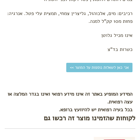
הרגעה,
ריכוז
רכיבים: מים, אלכוהול, גליצרין צמחי, תמצית עלי פטל. אנרגיה:
ושינה
פחות מ10 קק"ל למנה.
חיזוק
המערכת
אינו מכיל גלוטן
החיסונית
טיפול
כשרות בד"צ
וטיפוח
פעוטות
חובה
אני כאן לשאלות נוספות על המוצר >>
בבית
גנים
ומסגרות
תיקי גן
המידע המופיע באתר זה אינו מידע רפואי ואינו בגדר המלצה או
עצה רפואית.
בכל בעיה רפואית יש להיוועץ ברופא.
לקוחות שהזמינו מוצר זה רכשו גם