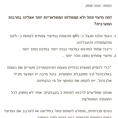
by
כמות: 100 סמק
Deer
צעצועי
למה מיצוי פטל ולא קפסולות הפופלאריות יותר אצלינו בתרבות
Hape
המערבית?
מיננה
Moulin
הגוף שלנו מנצל כ-98% מהצמח במיצוי צמחים לעומת כ-50%
Roty
מהקפסולה והטבליות.
לפי צורך
ריכוז צמחי המרפא במיצוי גבוה יותר במינון נמוך יותר.
מיצוי צמחים נספג מהר יותר .
הצטננות,
שיעול
וקשיי
*כדי להפיק תמצית נוזלית מצמח (טינקטורה) משרים את הצמח
נשימה
באלכוהול וכך מתקבלת התמצית. בשל סיבה זו המוצר מכיל
עקיצות
אלכוהול. יש לקחת את התוסף על פי ההנחיות.
כינים
אנחנו ממליצים לרכוש לפחות 2 בקבוקים. אחד לא מספק לכל
בעיות
בעור
התקופה המומלצת
(יובש,
פריחות,
נשים סכרתיות, מומלץ לשתות פטל בחליטה או לערבב את המיצוי
כוויות
וזיהומים)
במים רותחים ולהמתין כ10 דקות לפני השתיה