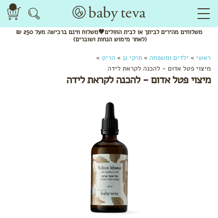
משלוחים
מהירים
לביתך או לבית החולים🖤משלוח
חינם
ברכישה מעל 250 ₪
(לאחר מימוש הנחות ושוברים)
ראשי
>
ילדים ומשפחה
>
תיקי גן
>
הריון
>
מיצוי פטל אדום - להכנה לקראת לידה
מיצוי פטל אדום - להכנה לקראת לידה
לפי
קטגוריה
קרמים
ומשחות
שמנים
ותרסיסים
סבונים