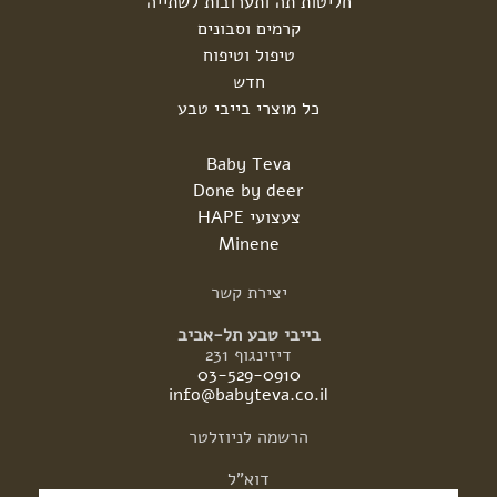
חליטות תה ותערובות לשתייה
קרמים וסבונים
טיפול וטיפוח
חדש
כל מוצרי בייבי טבע
Baby Teva
Done by deer
צעצועי HAPE
Minene
יצירת
קשר
בייבי טבע תל-אביב
דיזינגוף 231
03-529-0910
info@babyteva.co.il
הרשמה
לניוזלטר
דוא"ל