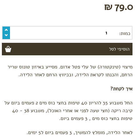
79.0 ₪
ושמפו
בובות
וצעצועים
כלי
אוכל
כמות:
מומלצי
קיץ
טקסטיל
מיצוי (טינקטורה) של עלי פטל אדום. מסייע באיזון טונוס שריר
שמיכות
ומצעים
הרחם, והכנתו לקראת הלידה, ובכיווץ הרחם לאחר הלידה.
מגבות
וחלוקי
איך לקחת?
רחצה
כובעים
החל משבוע 35 להריון 40 טיפות בחצי כוס מים 2 פעמים ביום על
קיבה ריקה (חצי שעה לפני או אחרי האוכל), משבוע 38 - 40
לפי מותג
טיפות בחצי כוס מים , 3 פעמים ביום.
Baby
Teva
לאחר הלידה, מומלץ להמשיך, 3 פעמים ביום ל5 ימים.
Done