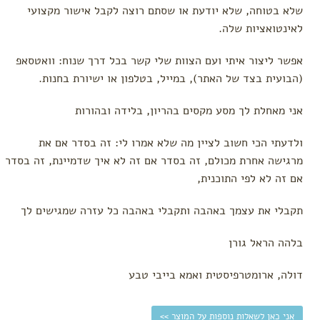
שלא בטוחה, שלא יודעת או שסתם רוצה לקבל אישור מקצועי
לאינטואציות שלה.
אפשר ליצור איתי ועם הצוות שלי קשר בכל דרך שנוח: וואטסאפ
(הבועית בצד של האתר), במייל, בטלפון או ישיורת בחנות.
אני מאחלת לך מסע מקסים בהריון, בלידה ובהורות
ולדעתי הכי חשוב לציין מה שלא אמרו לי: זה בסדר אם את
מרגישה אחרת מכולם, זה בסדר אם זה לא איך שדמיינת, זה בסדר
אם זה לא לפי התוכנית,
תקבלי את עצמך באהבה ותקבלי באהבה כל עזרה שמגישים לך
בלהה הראל גורן
דולה, ארומטרפיסטית ואמא בייבי טבע
אני כאן לשאלות נוספות על המוצר >>