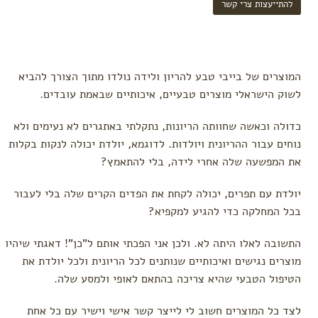
להתייעצות צרי קשר
המוצרים של בייבי טבע להריון ולידה נולדו מתוך הצורך להביא
לשוק הישראלי מוצרים טבעיים, איכותיים שבאמת עובדים.
כדולה וכאשה שחוותה הריונות, נתקלתי באתגרים לא נעימים ולא
נוחים עבור ההריונית ויולדות. לדוגמא, יולדת יכולה לנקות בקלות
את המפשעה שלה אחרי לידה, בלי להתאמץ?
יולדת עם תפרים, יכולה לקחת את הפדים הקרים שלה בלי לעבור
בכל המחלקה כדי להגיע למקפיא?
התשובה לאלו היתה לא. ולכן אני הפכתי אותם ל"כן"! דאגתי שיהיו
מוצרים נגישים ואיכותיים שנותנים לכל הריונית ולכל יולדת את
הטיפול הטבעי שהיא צריכה בהתאם לאופי ולמסע שלה.
לצד כל המוצרים חשוב לי לייצר קשר אישי וישיר עם כל אחת