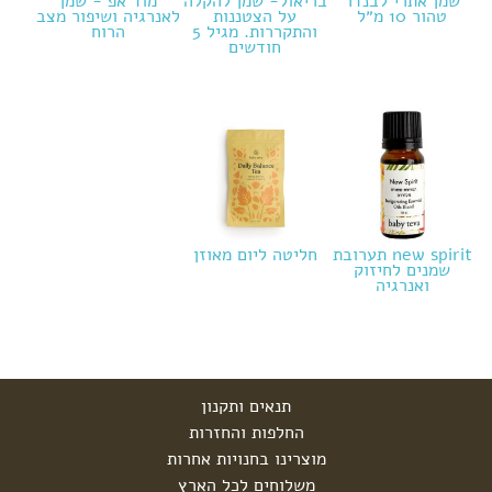
שמן אתרי לבנדר
בריאול- שמן להקלה
מוד אפ - שמן
טהור 10 מ״ל
על הצטננות
לאנרגיה ושיפור מצב
והתקררות. מגיל 5
הרוח
חודשים
new spirit תערובת
חליטה ליום מאוזן
שמנים לחיזוק
ואנרגיה
תנאים ותקנון
החלפות והחזרות
מוצרינו בחנויות אחרות
משלוחים לכל הארץ