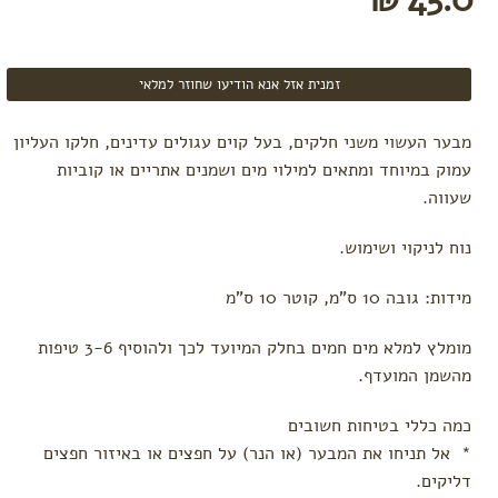
זמנית אזל אנא הודיעו שחוזר למלאי
מבער העשוי משני חלקים, בעל קוים עגולים עדינים, חלקו העליון
עמוק במיוחד ומתאים למילוי מים ושמנים אתריים או קוביות
שעווה.
נוח לניקוי ושימוש.
מידות: גובה 10 ס"מ, קוטר 10 ס"מ
מומלץ למלא מים חמים בחלק המיועד לכך ולהוסיף 3-6 טיפות
מהשמן המועדף.
כמה כללי בטיחות חשובים
* אל תניחו את המבער (או הנר) על חפצים או באיזור חפצים
דליקים.