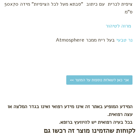
ציפית לכרית עם כיתוב "סבתא מעל לכל הציפיות" מידה 50x70
מארזי
בייבי טבע
ס"מ
Mix&Match
מרוה לטיהור
מתנות
לעצמך
נר טבעי
בעל ריח ממכר Atmosphere
ערכות
אני כאן לשאלות נוספות על המוצר >>
המידע המופיע באתר זה אינו מידע רפואי ואינו בגדר המלצה או
עצה רפואית.
בכל בעיה רפואית יש להיוועץ ברופא.
לקוחות שהזמינו מוצר זה רכשו גם