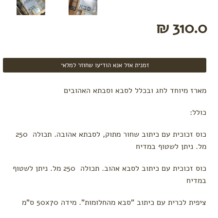
לגיל שנה
מתנות
310.0 ₪
לאחים
גדולים
מתנות
להריון
זמנית אזל אנא הודיעו שחוזר למלאי
מתנות לחג
gift card
מארז מיוחד לחג ובכלל לסבא וסבתא האהובים
לפי מקבל
המתנה
כולל:
מתנות לאם
כוס זכוכית עם כיתוב שחור מתוק, לסבתא אהובה. תכולה 250
היולדת
מל.
ניתן לשטוף במדיח
מתנות
לסבתא
וסבא
כוס זכוכית עם כיתוב לסבא אהוב. תכולה 250 מל.
ניתן לשטוף
מתנות
במדיח
לתאומים
הכי
ציפית לכרית עם כיתוב "סבא מהחלומות". מידה 50x70 ס"מ
נמכרים