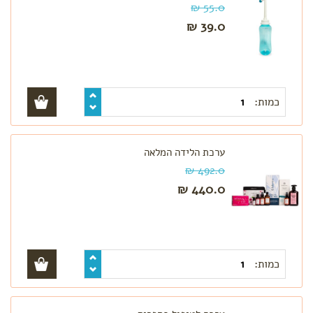
הנקה
55.0 ₪
מתנות
39.0 ₪
לידה
לפי צורך
הרגעה
והקלת
כמות:
הלידה
אווירה
בחדר
לידה
ערכת הלידה המלאה
קידום
492.0 ₪
לידה
440.0 ₪
וחיזוק
צירים
תפרים
והתאוששות
מלידה
כמות: