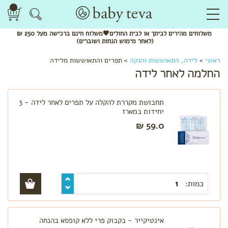
משלוחים
מהירים
לביתך או לבית החולים🖤משלוח
חינם
ברכישה מעל 250 ₪
(לאחר מימוש הנחות ושוברים)
ראשי
>
לידה, התאוששות והנקה
>
תפרים והתאוששות מלידה
החלמה לאחר לידה
לפי
תחבושת מקררת להקלה על תפרים לאחר לידה - 3
קטגוריה
יחידות במארז
59.0 ₪
ערכות
לידה
המלצות
לתיק
הלידה
שמנים
כמות:
ותרסיסים
תחבושות
ותחתונים
אינטיקייר - בקבוק פרי ללא קופסא בהנחה