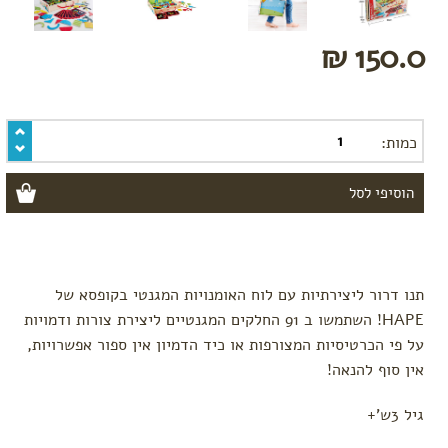
ושמפו
בובות
150.0 ₪
וצעצועים
כלי
אוכל
מומלצי
כמות:
קיץ
טקסטיל
שמיכות
ומצעים
מגבות
וחלוקי
תנו דרור ליצירתיות עם לוח האומנויות המגנטי בקופסא של
רחצה
HAPE! השתמשו ב 91 החלקים המגנטיים ליצירת צורות ודמויות
כובעים
על פי הכרטיסיות המצורפות או כיד הדמיון אין ספור אפשרויות,
לפי מותג
אין סוף להנאה!
Baby
Teva
גיל 3ש'+
Done