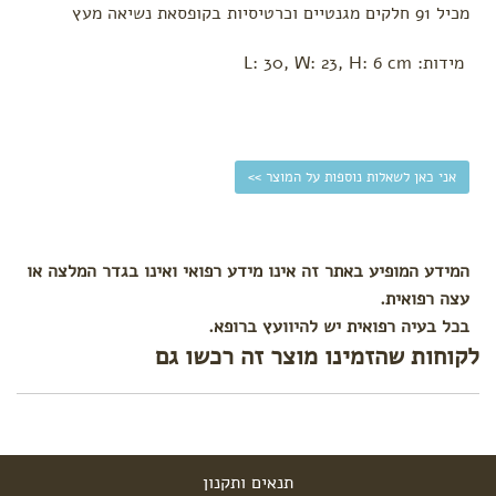
by
מכיל 91 חלקים מגנטיים וכרטיסיות בקופסאת נשיאה מעץ
Deer
צעצועי
מידות
: L: 30, W: 23, H: 6 cm
Hape
מיננה
Moulin
Roty
אני כאן לשאלות נוספות על המוצר >>
לפי צורך
הצטננות,
שיעול
המידע המופיע באתר זה אינו מידע רפואי ואינו בגדר המלצה או
וקשיי
נשימה
עצה רפואית.
עקיצות
בכל בעיה רפואית יש להיוועץ ברופא.
לקוחות שהזמינו מוצר זה רכשו גם
כינים
בעיות
בעור
(יובש,
פריחות,
כוויות
תנאים ותקנון
וזיהומים)