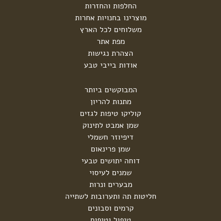
החלפות והחזרות
הרגעה,
ריכוז
מוצרינו בחנויות אחרות
ושינה
משלוחים לכל הארץ
חיזוק
מפת אתר
המערכת
הצהרת נגישות
החיסונית
אודות בייבי טבע
טיפול
וטיפוח
פעוטות
המבוקשים ביותר
מתנות להריון
חובה
בבית
קוליקו טיפות לגזים
גנים
שמן אמבט לתינוק
ומסגרות
דיפיוזר חשמלי
תיקי גן
שמן פרינאום
דוחה יתושים טבעי
שמנים לעיסוי
מבערים ונרות
חליטות תה ותערובות לשתייה
קרמים וסבונים
טיפול וטיפוח