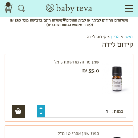
משלוחים
מהירים
לביתך או לבית החולים🖤משלוח
חינם
ברכישה מעל 250 ₪
(לאחר מימוש הנחות ושוברים)
לפי
ראשי
>
הריון
>
קידום לידה
קטגוריה
קידום לידה
שמנים
אתריים
שמן מרווה מרושתת 5 מל
חליטות
55.0 ₪
תה
ותערובות
לשתייה
מתנות
להריון
בגדי
הריון
כמות:
והנקה
לפי שלב
בהריון
תפוז שמן אתרי 10 מ״ל