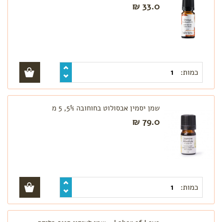
טרימסטר
33.0 ₪
ראשון
טרימסטר
שני
טרימסטר
שלישי
-
כמות:
לקראת
לידה
רשימת
קניות
שמן יסמין אבסולוט בחוחובה 5%, 5 מ
ללידה
79.0 ₪
לפי צורך
בחילות
וצרבות
הרגעה,
אנרגיה
כמות:
ושיפור
מצב
רוח
סימני