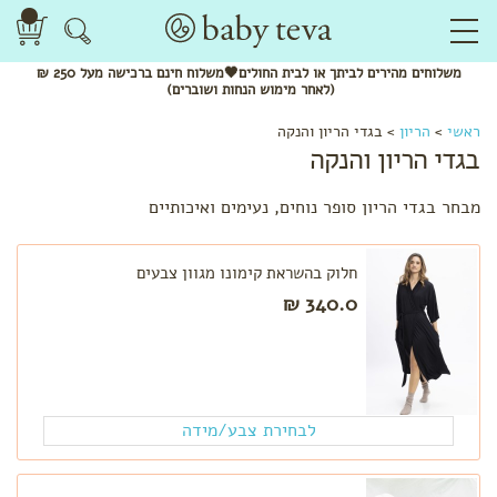
משלוחים
מהירים
לביתך או לבית החולים🖤משלוח
חינם
ברכישה מעל 250 ₪
(לאחר מימוש הנחות ושוברים)
לפי
ראשי
>
הריון
>
בגדי הריון והנקה
קטגוריה
בגדי הריון והנקה
שמנים
אתריים
מבחר בגדי הריון סופר נוחים, נעימים ואיכותיים
חליטות
תה
ותערובות
חלוק בהשראת קימונו מגוון צבעים
לשתייה
340.0 ₪
מתנות
להריון
בגדי
הריון
והנקה
לבחירת צבע/מידה
לפי שלב
בהריון