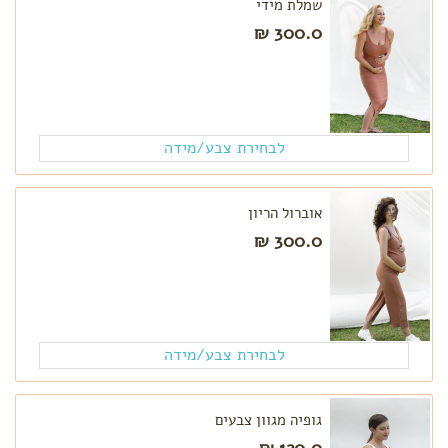
שמלת מידי
טרימסטר
ראשון
300.0 ₪
טרימסטר
שני
טרימסטר
שלישי
-
לבחירת צבע/מידה
לקראת
לידה
רשימת
אוברול הריון
קניות
ללידה
300.0 ₪
לפי צורך
בחילות
וצרבות
הרגעה,
לבחירת צבע/מידה
אנרגיה
ושיפור
מצב
רוח
גופיה מגוון צבעים
סימני
120.0 ₪