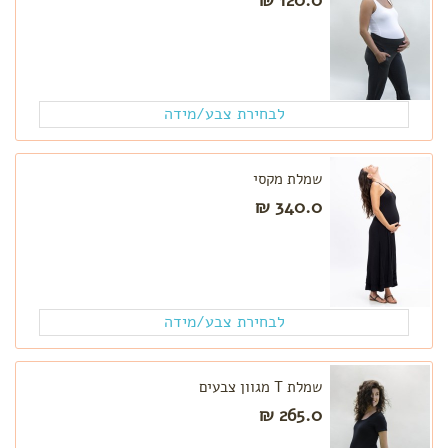
מתיחה
ורידים
בולטים
ורגליים
נפוחות
לבחירת צבע/מידה
קידום
לידה
עיסוי
שמלת מקסי
פרינאום
340.0 ₪
לבחירת צבע/מידה
שמלת T מגוון צבעים
265.0 ₪