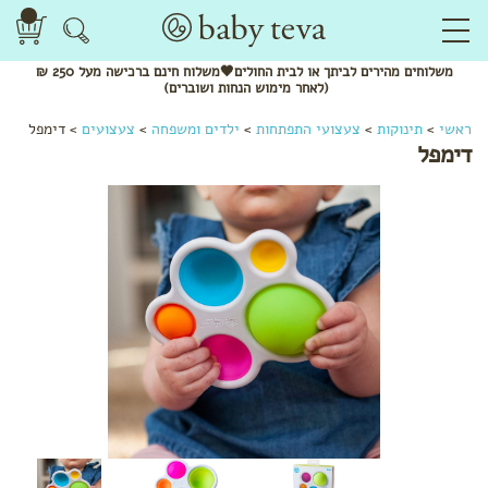
משלוחים
מהירים
לביתך או לבית החולים🖤משלוח
חינם
ברכישה מעל 250 ₪
(לאחר מימוש הנחות ושוברים)
ראשי
>
תינוקות
>
צעצועי התפתחות
>
ילדים ומשפחה
>
צעצועים
>
דימפל
דימפל
לפי
קטגוריה
שמנים
אתריים
ותרסיסים
מנשאים
צעצועי
התפתחות
מומלצי
חורף