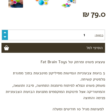
מומלצי
קיץ
79.0 ₪
טקסטיל
לתינוק
לפי
פעילות
כמות:
משחק
אמבטיה
שינה
צעצוע פשוט ומרתק של Fat Brain Toys
לטיול
בגדי
5 בועות צבעוניות וגמישות מסיליקון מוטבעות בתוך מסגרת
ים
פלסטיק קשיחה.
חיתולים
משחק פשוט ונפלא לפיתוח מיומנות התחושה, סיבה ותוצאה,
רב
פעמיים
והמוטוריקה אצל תינוקות המוקסמים מתנועת הבועות הצבעוניות
פנימה והחוצה
חיתולי
טטרה
לפעוטות מגיל 10 חודשים ומעלה
תיקי