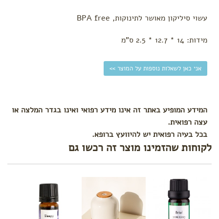
עגלה
עשוי סיליקון מאושר לתינוקות, BPA free
לפי צורך
הקלת
מידות: 14 * 12.7 * 2.5 ס"מ
גזים
בקיעת
אני כאן לשאלות נוספות על המוצר >>
שיניים
התקררות
צינון
עקיצות
המידע המופיע באתר זה אינו מידע רפואי ואינו בגדר המלצה או
הרגעה
עצה רפואית.
ושינה
בכל בעיה רפואית יש להיוועץ ברופא.
טיפול
לקוחות שהזמינו מוצר זה רכשו גם
בבעיות
עור