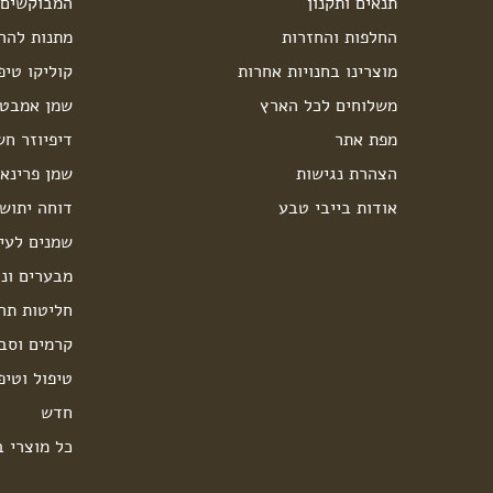
תנאים ותקנון
המבוקשים 
החלפות והחזרות
מתנות להרי
מוצרינו בחנויות אחרות
קוליקו טיפ
משלוחים לכל הארץ
שמן אמבט 
מפת אתר
דיפיוזר חש
הצהרת נגישות
שמן פרינאו
אודות בייבי טבע
דוחה יתוש
שמנים לעיס
מבערים ונר
חליטות תה
קרמים וסבו
טיפול וטיפ
חדש
כל מוצרי ב