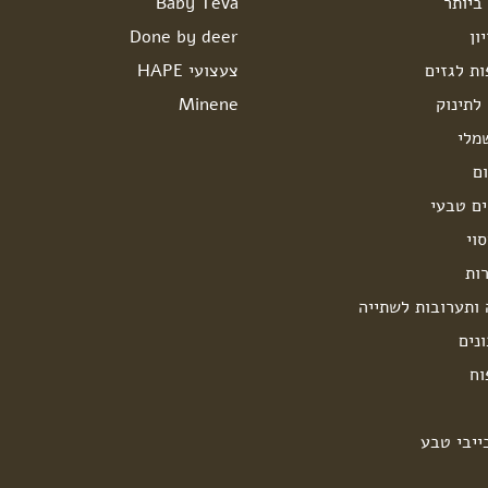
ביותר
Baby Teva
ון
Done by deer
ות לגזים
צעצועי HAPE
לתינוק
Minene
מלי
ם
ים טבעי
וי
ות
 ותערובות לשתייה
נים
וח
ייבי טבע