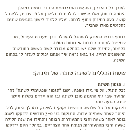
לאורך כל ההיריון, התנאים הסביבתיים היו די דומים במהלך
היממה ברחם, ואלו אפשרו לו להירדם ולישון על פי צרכיו, ללא כל
קושי. כעת התינוק מחוץ לרחם. ועליו ללמוד לישון בתנאים שונים
לחלוטים מאלו שהכיר.
בנוסף נדרש התינוק להסתגל להאכלה דרך מערכת העיכול, מה
שמייצר לעיתים קרובות אי נוחות נוספת.
בקיצור, לתינוק שלנו יש בהחלט עבודה קשה בששת החודשים
הראשונים לחייו, אז בואו נראה איך אנחנו יכולים לעזור לו בתחום
השינה.
ששת הכללים לשינה טובה של תינוק:
תזמון השינה
לכל תינוק, על פי גילו ואופיו, ישנו "תזמון אופטימלי לשינה" זהו
המועד שבו גוף התינוק מוכן לשינה ובו הוא יירדם בקלות ויישן
שינה רגועה יותר.
תינוקות עד גיל שלושה חודשים זקוקים לשינה, במהלך היום, לכל
היותר לאחר שעתיים ערות. תינוקות בני 3-6 חודשים יזדקקו לשנת
בוקר לאחר כשעה וחצי מהתעוררות הבוקר ויתחילו את שנת הלילה
כשעה וחצי מהתעוררות תנומת אחר הצהריים. במהלך היום יזדקקו