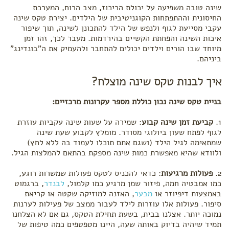
שינה טובה משפיעה על יכולת הריכוז, מצב הרוח, המערכת
החיסונית וההתפתחות הקוגניטיבית של הילדים. יצירת טקס שינה
עקבי מסייעת לגוף ולנפש של הילד להתכונן לשינה, תוך שיפור
איכות השינה והפחתת הקשיים בהירדמות. מעבר לכך, זהו זמן
מיוחד שבו הורים וילדים יכולים להתחבר ולהעמיק את ה"בונדינג"
ביניהם.
איך לבנות טקס שינה מוצלח?
בניית טקס שינה נכון כוללת מספר עקרונות מרכזיים:
1.
קביעת זמן שינה קבוע
: שמירה על שעות שינה עקביות עוזרת
לגוף לפתח שעון ביולוגי מסודר. מומלץ לקבוע שעת שינה
שמתאימה לגיל הילד (ושגם אתם תוכלו לעמוד בה ללא לחץ)
ולוודא שהיא מאפשרת כמות שינה מספקת בהתאם להמלצות הגיל.
2.
פעולות מרגיעות
: כדאי להכניס לטקס פעולות שמשרות רוגע,
כמו אמבטיה חמה, פיזור שמן מרגיע כמו קלמול,
לבנדר
, ברגמוט
באמצעות דיפיוזר או
מבער
, האזנה למוזיקה שקטה או קריאת
סיפור. פעולות אלו עוזרות לילד לעבור ממצב של פעילות לערנות
נמוכה יותר. אצלנו בבית, בשעת תחילת הטקס, גם אם לא הצלחנו
תמיד שיהיה בדיוק באותה שעה, היינו מטפטפים כמה טיפות של