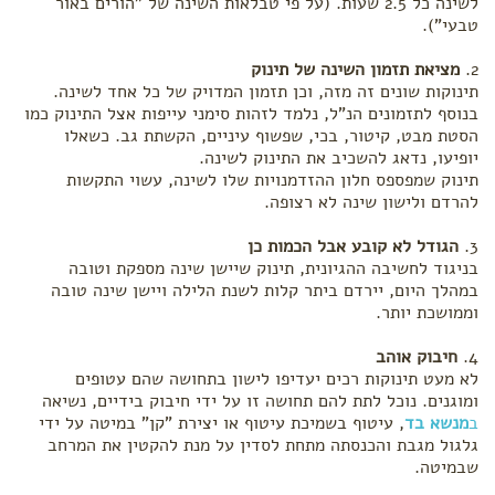
לשינה כל 2.5 שעות. (על פי טבלאות השינה של "הורים באור
טבעי").
מציאת תזמון השינה של תינוק
תינוקות שונים זה מזה, וכן תזמון המדויק של כל אחד לשינה.
בנוסף לתזמונים הנ"ל, נלמד לזהות סימני עייפות אצל התינוק כמו
הסטת מבט, קיטור, בכי, שפשוף עיניים, הקשתת גב. כשאלו
יופיעו, נדאג להשכיב את התינוק לשינה.
תינוק שמפספס חלון ההזדמנויות שלו לשינה, עשוי התקשות
להרדם ולישון שינה לא רצופה.
הגודל לא קובע אבל הכמות כן
בניגוד לחשיבה ההגיונית, תינוק שיישן שינה מספקת וטובה
במהלך היום, יירדם ביתר קלות לשנת הלילה ויישן שינה טובה
וממושכת יותר.
חיבוק אוהב
לא מעט תינוקות רכים יעדיפו לישון בתחושה שהם עטופים
ומוגנים. נוכל לתת להם תחושה זו על ידי חיבוק בידיים, נשיאה
ב
מנשא בד
, עיטוף בשמיכת עיטוף או יצירת "קן" במיטה על ידי
גלגול מגבת והכנסתה מתחת לסדין על מנת להקטין את המרחב
שבמיטה.