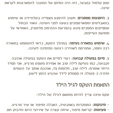
שמן קלמול במבער, וזה היה הסימן של המעבר להתארגנות לקראת
שינה.
3.
הימנעות ממסכים
: חשוב להימנע מצפייה בטלוויזיה או שימוש
בטאבלטים וסמארטפונים כשעה לפני השינה. האור הכחול
שמפיקים המסכים פוגע בהפרשת ההורמון מלטונין, האחראי על
תחושת העייפות.
4.
שימוש בתאורה נעימה
: במהלך הטקס, כדאי להשתמש בתאורה
רכה וחמה, שתורמת לאווירה רגועה ומזמינה לשינה.
5.
סיום בפעולה קבועה
: רצוי לסיים את הטקס בפעולה אהובה
וקבועה, כמו נשיקת לילה טוב או אמירת משפט מרגיע. אני תמיד
הייתי אומרת: לילה טוב, חלומות פז, אוהבת אותך עד השמים
וחזרה (: פעולה זו מסמלת לילד שהגיע הזמן לישון.
התאמת הטקס לגיל הילד
טקס שינה צריך להיות מותאם לגילו של הילד:
-
תינוקות
: התמקדות באמבטיה, האכלה וסיפור או שיר מרגיע.
-
פעוטות
: קריאת סיפור, שיחה קצרה על אירועי היום וחיבוק חם.