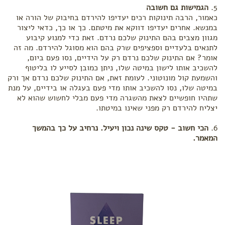
הגמישות גם חשובה
כאמור, הרבה תינוקות רכים יעדיפו להירדם בחיבוק של הורה או
במנשא. אחרים יעדיפו דווקא את מיטתם. כך או כך, כדאי ליצור
מגוון מצבים בהם התינוק שלכם נרדם. זאת כדי למנוע קיבוע
לתנאים בלעדיים וספציפים שרק בהם הוא מסוגל להירדם. מה זה
אומר? אם התינוק שלכם נרדם רק על הידיים, נסו פעם ביום,
להשכיב אותו לישון במיטה שלו, ניתן כמובן לסייע לו בליטוף
והשמעת קול מונוטוני. לעומת זאת, אם התינוק שלכם נרדם אך ורק
במיטה שלו, נסו להשכיב אותו מדי פעם בעגלה או בידיים, על מנת
שתהיו חופשיים לצאת מהשגרה מדי פעם מבלי לחשוש שהוא לא
יצליח להירדם רק מפני שאינו במיטתו.
הכי חשוב - טקס שינה נכון ויעיל. נרחיב על כך בהמשך
המאמר.