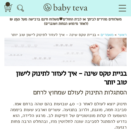
משלוחים
מהירים
לביתך או לבית החולים🖤משלוח
חינם
ברכישה מעל 250 ₪
(לאחר מימוש הנחות ושוברים)
ראשי
>
מאמרים
>
בניית טקס שינה - איך לעזור לתינוק לישון טוב יותר
בניית טקס שינה - איך לעזור לתינוק לישון
טוב יותר
הסתגלות התינוק לעולם שמחוץ לרחם
תינוק יוצא לעולם לאחר כ- 40 שבועות בהם שהה ברחם אמו.
סביבה חמה, מוגנת, ולרוב בתנועה. עשרים וארבע שעות ביממה
הושמעו לו קלות מונוטוניים של דפיקות לב. מרגע הלידה, הוא
נדרש להסתגל לסביבה שונה לחלוטין מזו, ובהחלט הרבה פחות
רגועה.