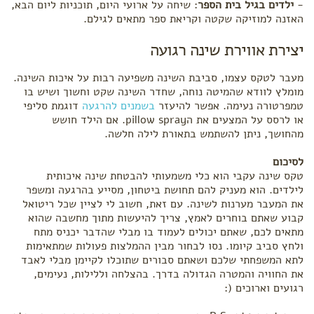
-
ילדים בגיל בית הספר
: שיחה על ארועי היום, תוכניות ליום הבא,
האזנה למוזיקה שקטה וקריאת ספר מתאים לגילם.
יצירת אווירת שינה רגועה
מעבר לטקס עצמו, סביבת השינה משפיעה רבות על איכות השינה.
מומלץ לוודא שהמיטה נוחה, שחדר השינה שקט וחשוך ושיש בו
טמפרטורה נעימה. אפשר להיעזר
בשמנים להרגעה
דוגמת סליפי
או לרסס על המצעים את הpillow spray. אם הילד חושש
מהחושך, ניתן להשתמש בתאורת לילה חלשה.
לסיכום
טקס שינה עקבי הוא כלי משמעותי להבטחת שינה איכותית
לילדים. הוא מעניק להם תחושת ביטחון, מסייע בהרגעה ומשפר
את המעבר מערנות לשינה. עם זאת, חשוב לי לציין שכל ריטואל
קבוע שאתם בוחרים לאמץ, צריך להיעשות מתוך מחשבה שהוא
מתאים לכם, שאתם יכולים לעמוד בו מבלי שהדבר יכניס מתח
ולחץ סביב קיומו. נסו לבחור מבין ההמלצות פעולות שמתאימות
לתא המשפחתי שלכם ושאתם סבורים שתוכלו לקיימן מבלי לאבד
את החוויה והמטרה הגדולה בדרך. בהצלחה וללילות, נעימים,
רגועים וארוכים (: