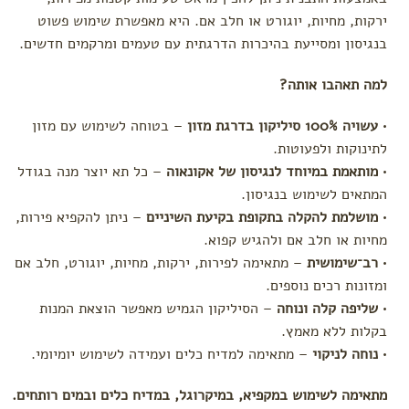
by
ירקות, מחיות, יוגורט או חלב אם. היא מאפשרת שימוש פשוט
Deer
בנגיסון ומסייעת בהיכרות הדרגתית עם טעמים ומרקמים חדשים.
צעצועי
Hape
למה תאהבו אותה?
מיננה
Moulin
•
עשויה 100% סיליקון בדרגת מזון
– בטוחה לשימוש עם מזון
Roty
לתינוקות ולפעוטות.
לפי צורך
•
מותאמת במיוחד לנגיסון של אקונאוה
– כל תא יוצר מנה בגודל
המתאים לשימוש בנגיסון.
הצטננות,
שיעול
•
מושלמת להקלה בתקופת בקיעת השיניים
– ניתן להקפיא פירות,
וקשיי
מחיות או חלב אם ולהגיש קפוא.
נשימה
•
רב־שימושית
– מתאימה לפירות, ירקות, מחיות, יוגורט, חלב אם
עקיצות
ומזונות רכים נוספים.
כינים
•
שליפה קלה ונוחה
– הסיליקון הגמיש מאפשר הוצאת המנות
בעיות
בקלות ללא מאמץ.
בעור
(יובש,
•
נוחה לניקוי
– מתאימה למדיח כלים ועמידה לשימוש יומיומי.
פריחות,
כוויות
מתאימה לשימוש במקפיא, במיקרוגל, במדיח כלים ובמים רותחים.
וזיהומים)