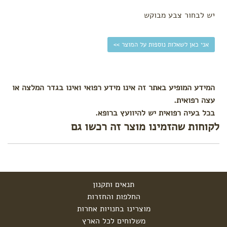
הרגעה,
יש לבחור צבע מבוקש
ריכוז
ושינה
חיזוק
אני כאן לשאלות נוספות על המוצר >>
המערכת
החיסונית
טיפול
וטיפוח
המידע המופיע באתר זה אינו מידע רפואי ואינו בגדר המלצה או
פעוטות
עצה רפואית.
חובה
בכל בעיה רפואית יש להיוועץ ברופא.
בבית
לקוחות שהזמינו מוצר זה רכשו גם
גנים
ומסגרות
תיקי גן
תנאים ותקנון
החלפות והחזרות
מוצרינו בחנויות אחרות
משלוחים לכל הארץ